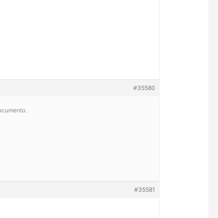
#35580
Documento.
#35581