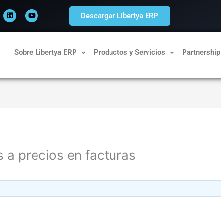
L
Y
i
o
Descargar Libertya ERP
n
u
k
t
e
u
d
b
i
e
n
Sobre Libertya ERP
Productos y Servicios
Partnership
 a precios en facturas