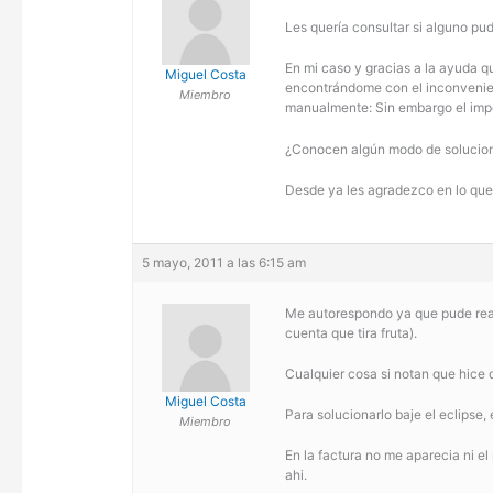
Les quería consultar si alguno pu
En mi caso y gracias a la ayuda qu
Miguel Costa
encontrándome con el inconvenient
Miembro
manualmente: Sin embargo el impor
¿Conocen algún modo de solucion
Desde ya les agradezco en lo qu
5 mayo, 2011 a las 6:15 am
Me autorespondo ya que pude real
cuenta que tira fruta).
Cualquier cosa si notan que hice 
Miguel Costa
Para solucionarlo baje el eclipse,
Miembro
En la factura no me aparecia ni el
ahi.