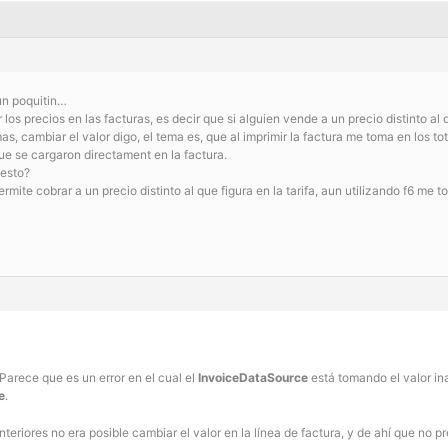
un poquitin…
 los precios en las facturas, es decir que si alguien vende a un precio distinto al
 cambiar el valor digo, el tema es, que al imprimir la factura me toma en los total
 que se cargaron directament en la factura.
 esto?
rmite cobrar a un precio distinto al que figura en la tarifa, aun utilizando f6 me 
 Parece que es un error en el cual el
InvoiceDataSource
está tomando el valor i
e
.
teriores no era posible cambiar el valor en la línea de factura, y de ahí que no 