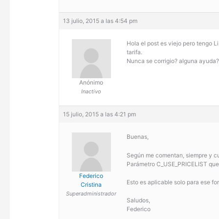
13 julio, 2015 a las 4:54 pm
Hola el post es viejo pero tengo 
tarifa.
Nunca se corrigio? alguna ayuda?
Anónimo
Inactivo
15 julio, 2015 a las 4:21 pm
Buenas,
Según me comentan, siempre y cua
Parámetro C_USE_PRICELIST que e
Federico
Esto es aplicable solo para ese fo
Cristina
Superadministrador
Saludos,
Federico