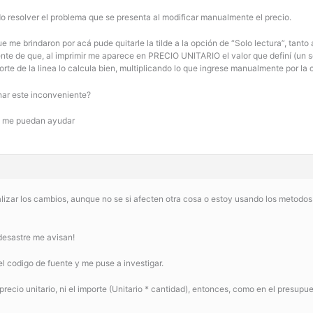
do resolver el problema que se presenta al modificar manualmente el precio.
e me brindaron por acá pude quitarle la tilde a la opción de “Solo lectura”, tant
e de que, al imprimir me aparece en PRECIO UNITARIO el valor que definí (un ser
te de la linea lo calcula bien, multiplicando lo que ingrese manualmente por la 
ar este inconveniente?
e me puedan ayudar
izar los cambios, aunque no se si afecten otra cosa o estoy usando los metodos
desastre me avisan!
 el codigo de fuente y me puse a investigar.
 precio unitario, ni el importe (Unitario * cantidad), entonces, como en el presu