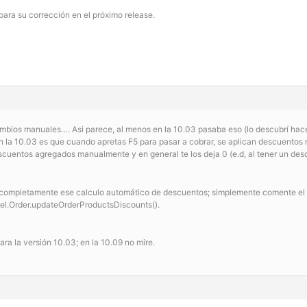
para su corrección en el próximo release.
mbios manuales…. Asi parece, al menos en la 10.03 pasaba eso (lo descubrí hace 
en la 10.03 es que cuando apretas F5 para pasar a cobrar, se aplican descuento
scuentos agregados manualmente y en general te los deja 0 (e.d, al tener un descu
ar completamente ese calculo automático de descuentos; simplemente comente e
el.Order.updateOrderProductsDiscounts().
ra la versión 10.03; en la 10.09 no mire.