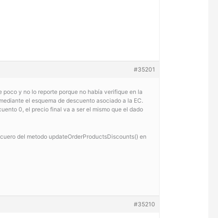
#35201
poco y no lo reporte porque no había verifique en la
s mediante el esquema de descuento asociado a la EC.
ento 0, el precio final va a ser el mismo que el dado
l cuero del metodo updateOrderProductsDiscounts() en
#35210