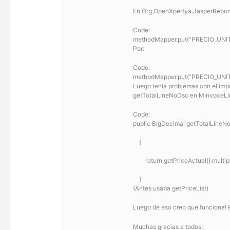
En Org.OpenXpertya.JasperRepor
Code:
methodMapper.put(“PRECIO_UNITAR
Por:
Code:
methodMapper.put(“PRECIO_UNITAR
Luego tenia problemas con el impo
getTotalLineNoDsc en MInvoceLi
Code:
public BigDecimal getTotalLineN
    {
    	return getPriceActual().mult
    }
(Antes usaba getPriceList)
Luego de eso creo que funciona! P
Muchas gracias a todos!