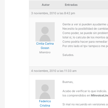
Autor
Entradas
3 noviembre, 2010 a las 8:42 pm
Gente a ver si pueden ayudarme 
Necesito la posibilidad de cambiar
Como poder, se puede sin problemas,
total si, lo calcula de los montos
Como podria hacer para remediar
Cintia Carina
Por otro lado el tpv tampoco me pe
Gossn
Miembro
Saludos.
4 noviembre, 2010 a las 11:33 am
Buenas,
Acabo de verificar lo que indicás.
los comprendidos en
MInvoiceLin
Federico
Si mal no recuerdo en versiones an
Cristina