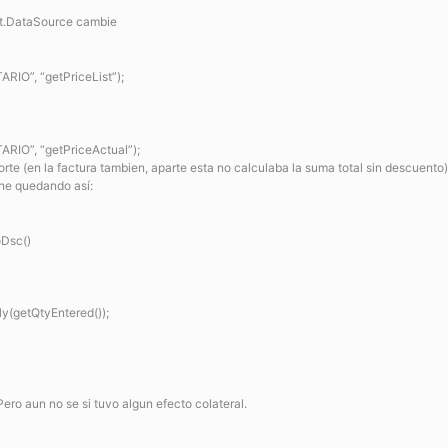
t.DataSource cambie
IO”, “getPriceList”);
IO”, “getPriceActual”);
rte (en la factura tambien, aparte esta no calculaba la suma total sin descuento
ne quedando así:
oDsc()
iply(getQtyEntered());
ero aun no se si tuvo algun efecto colateral.