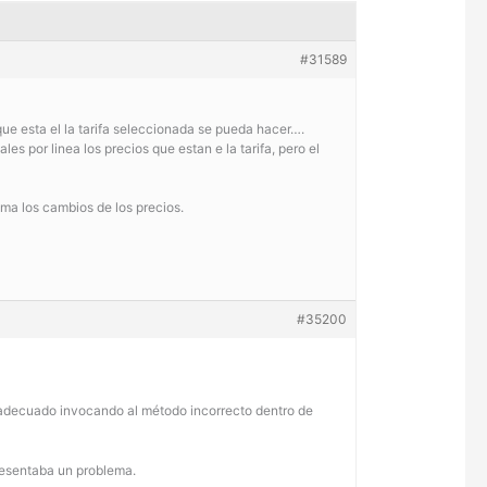
#31589
 que esta el la tarifa seleccionada se pueda hacer….
es por linea los precios que estan e la tarifa, pero el
toma los cambios de los precios.
#35200
nadecuado invocando al método incorrecto dentro de
presentaba un problema.