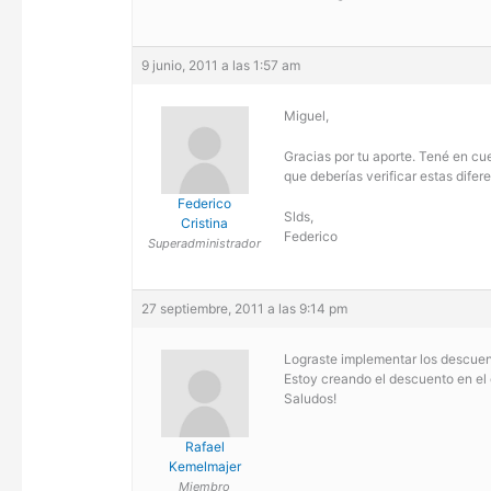
9 junio, 2011 a las 1:57 am
Miguel,
Gracias por tu aporte. Tené en cu
que deberías verificar estas difer
Federico
Slds,
Cristina
Federico
Superadministrador
27 septiembre, 2011 a las 9:14 pm
Lograste implementar los descue
Estoy creando el descuento en e
Saludos!
Rafael
Kemelmajer
Miembro