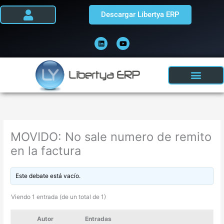
Ir
Descargar Libertya ERP
al
contenido
L
Y
i
o
n
u
k
t
e
u
d
b
i
e
n
MOVIDO: No sale numero de remito
en la factura
Este debate está vacío.
Viendo 1 entrada (de un total de 1)
Autor
Entradas