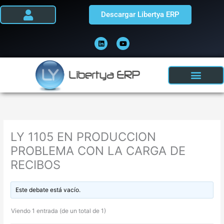
Ir
Descargar Libertya ERP
al
contenido
L
Y
i
o
n
u
k
t
e
u
d
b
i
e
n
LY 1105 EN PRODUCCION
PROBLEMA CON LA CARGA DE
RECIBOS
Este debate está vacío.
Viendo 1 entrada (de un total de 1)