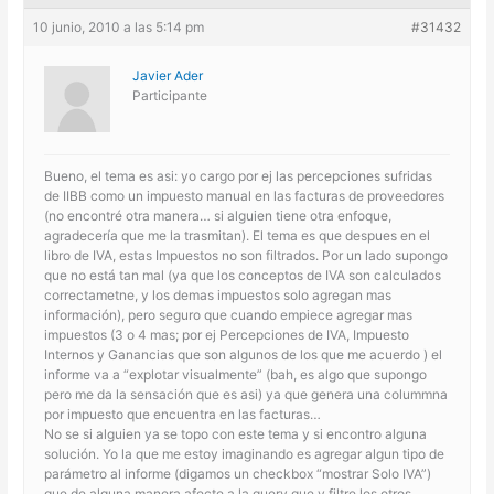
10 junio, 2010 a las 5:14 pm
#31432
Javier Ader
Participante
Bueno, el tema es asi: yo cargo por ej las percepciones sufridas
de IIBB como un impuesto manual en las facturas de proveedores
(no encontré otra manera… si alguien tiene otra enfoque,
agradecería que me la trasmitan). El tema es que despues en el
libro de IVA, estas Impuestos no son filtrados. Por un lado supongo
que no está tan mal (ya que los conceptos de IVA son calculados
correctametne, y los demas impuestos solo agregan mas
información), pero seguro que cuando empiece agregar mas
impuestos (3 o 4 mas; por ej Percepciones de IVA, Impuesto
Internos y Ganancias que son algunos de los que me acuerdo ) el
informe va a “explotar visualmente” (bah, es algo que supongo
pero me da la sensación que es asi) ya que genera una colummna
por impuesto que encuentra en las facturas…
No se si alguien ya se topo con este tema y si encontro alguna
solución. Yo la que me estoy imaginando es agregar algun tipo de
parámetro al informe (digamos un checkbox “mostrar Solo IVA”)
que de alguna manera afecte a la query que y filtre los otros