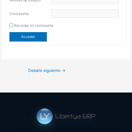
Nombre de usuario:
Contraseña:
Recordar mi contraseña
Acceder
Debate siguiente
→