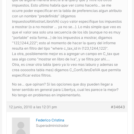
impuestos. Esto ultimo habría que ver como hacerlo… se me
ocurre poder especificar en la tabla de preferencias algun atributo
con un nombre “predefinido” (digamos
ImpuestosAMostrarLibroIVA) cuyo valor especifique los impuestos
a mostrar (o a no mostrar … ya no se…). Lo más simple que veo es
que el valor sea solo una secuencia de los ids (aunque no es muy
“portable” esta forma…) de los impuestos a mostrar, digamos
“122,1244,222”; esto al momento de hacer la query del informe
resulta en filtro del tipo “where c_tax_id in (123,1244,122)”.
La otra, posiblemente mejor es a agregar un campo en C_tax que
sea algo como “mostrar en libro de Iva”, y se filtra por ahi….
Otra, es crear otra tabla (pero ya lo veo mas laburo y ademas se
crea oooootra tabla mas) digamos C_ConfLibroDeIVA que permita
especificar estos filtros.
No se… que opinan? Si las opciones que doy pueden llegar a
tener sentido en general para Libertya, cual les parece la mejor?
No tengo en problemas en implementarlo.
12 junio, 2010 a las 12:31 pm
#34643
Federico Cristina
Superadministrador