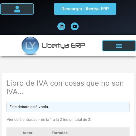
Ir
Descargar Libertya ERP
al
contenido
L
Y
i
o
n
u
k
t
e
u
d
b
i
e
n
Libro de IVA con cosas que no son
IVA…
Este debate está vacío.
Viendo 2 entradas - de la 1 a la 2 (de un total de 2)
Autor
Entradas