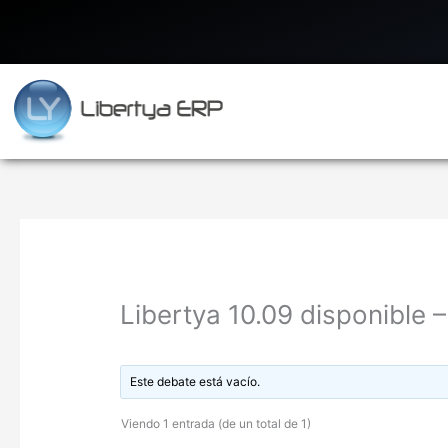
Ir
al
contenido
Libertya 10.09 disponible 
Este debate está vacío.
Viendo 1 entrada (de un total de 1)