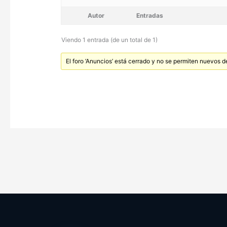
Autor
Entradas
Viendo 1 entrada (de un total de 1)
El foro ‘Anuncios’ está cerrado y no se permiten nuevos d