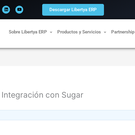
L
Y
i
o
Descargar Libertya ERP
n
u
k
t
e
u
d
b
i
e
n
Sobre Libertya ERP
Productos y Servicios
Partnership
– Integración con Sugar