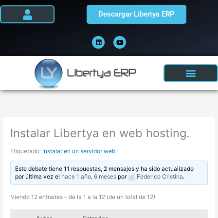
Ir
Descargar Libertya ERP
al
contenido
L
Y
i
o
n
u
k
t
e
u
d
b
i
e
n
Instalar Libertya en web hosting.
Etiquetado:
Instalar en un servidor web
Este debate tiene 11 respuestas, 2 mensajes y ha sido actualizado
por última vez el
hace 1 año, 6 meses
por
Federico Cristina
.
Viendo 12 entradas - de la 1 a la 12 (de un total de 12)