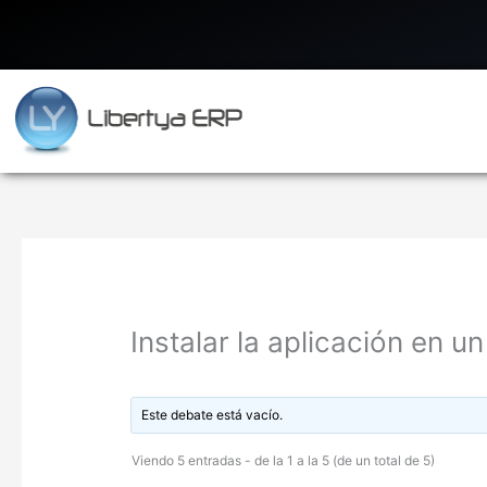
Ir
al
contenido
Instalar la aplicación en u
Este debate está vacío.
Viendo 5 entradas - de la 1 a la 5 (de un total de 5)