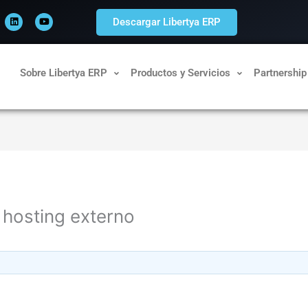
L
Y
i
o
Descargar Libertya ERP
n
u
k
t
e
u
d
b
i
e
n
Sobre Libertya ERP
Productos y Servicios
Partnership
n hosting externo