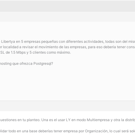
e Libertya en 5 empresas pequeñas con diferentes actividades, todas son del mi
r localidad a revisar el movimiento de las empresas, para eso deberia tener conso
SL de 1.5 Mbps y 5 clientes como máximo.
 hosting que ofrezca Postgresql?
estiones en tu planteo. Una es el usar LY en modo Multiempresa y otra la distrib
lidar todo en una base deberías tener empresa por Organización, lo cual será sol