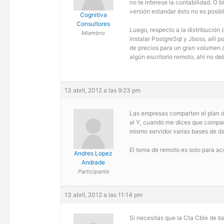
no te interese la contabilidad. O 
versión estandar ésto no es posib
Cognitiva
Consultores
Luego, respecto a la distribución
Miembro
instalar PostgreSql y Jboss, allí p
de precios para un gran volumen d
algún escritorio remoto, ahí no d
13 abril, 2012 a las 9:23 pm
Las empresas comparten el plan de
al Y, cuando me dices que comparte
mismo servidor varias bases de d
El tema de remoto es solo para ac
Andres Lopez
Andrade
Participante
13 abril, 2012 a las 11:14 pm
Si necesitas que la Cta Cble de b