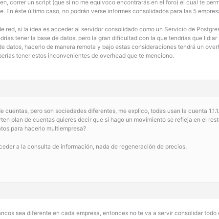
bien, correr un script (que si no me equivoco encontrarás en el foro) el cual te pe
le. En éste último caso, no podrán verse informes consolidados para las 5 empres
 de red, si la idea es acceder al servidor consolidado como un Servicio de Postg
odrías tener la base de datos, pero la gran dificultad con la que tendrías que lidiar
e datos, hacerlo de manera remota y bajo estas consideraciones tendrá un overh
eberías tener estos inconvenientes de overhead que te menciono.
 cuentas, pero son sociedades diferentes, me explico, todas usan la cuenta 1.1.1
n plan de cuentas quieres decir que si hago un movimiento se refleja en el resto
atos para hacerlo multiempresa?
ceder a la consulta de información, nada de regeneración de precios.
ancos sea diferente en cada empresa, entonces no te va a servir consolidar todo