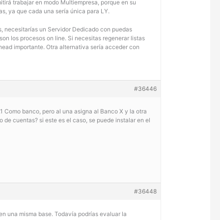
rmitirá trabajar en modo Multiempresa, porque en su
as, ya que cada una sería única para LY.
res, necesitarías un Servidor Dedicado con puedas
 son los procesos on line. Si necesitas regenerar listas
ead importante. Otra alternativa sería acceder con
#36446
.1 Como banco, pero al una asigna al Banco X y la otra
 de cuentas? si este es el caso, se puede instalar en el
#36448
 en una misma base. Todavía podrías evaluar la