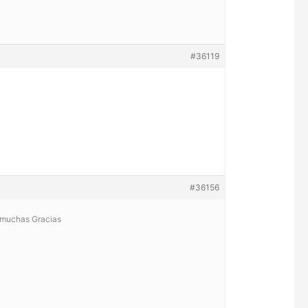
#36119
#36156
a muchas Gracias