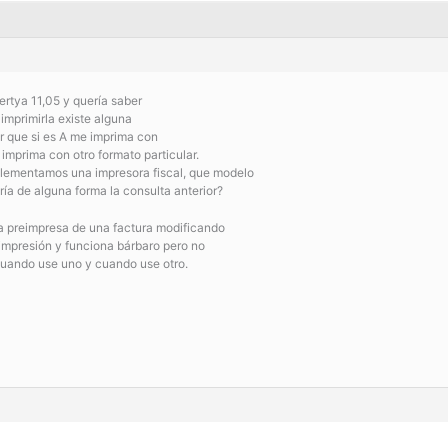
rtya 11,05 y quería saber
imprimirla existe alguna
r que si es A me imprima con
 imprima con otro formato particular.
lementamos una impresora fiscal, que modelo
ría de alguna forma la consulta anterior?
da preimpresa de una factura modificando
eimpresión y funciona bárbaro pero no
cuando use uno y cuando use otro.