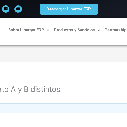
L
Y
i
o
Descargar Libertya ERP
n
u
k
t
e
u
d
b
i
e
n
Sobre Libertya ERP
Productos y Servicios
Partnership
to A y B distintos