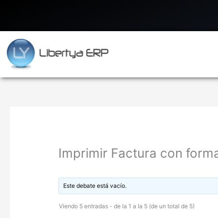
Ir
al
contenido
Imprimir Factura con forma
Este debate está vacío.
Viendo 5 entradas - de la 1 a la 5 (de un total de 5)