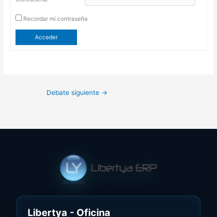
Recordar mi contraseña
Acceder
Debate siguiente
→
Libertya - Oficina