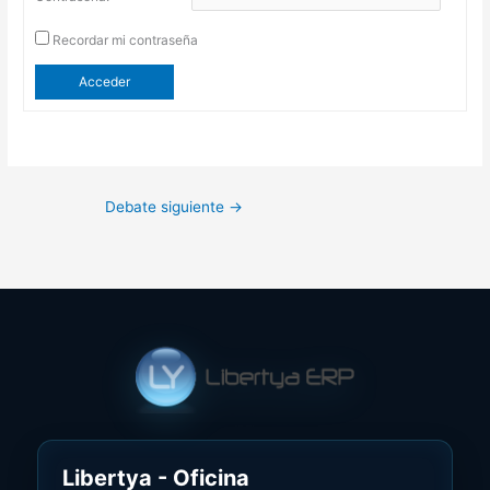
Recordar mi contraseña
Acceder
Debate siguiente
→
Libertya - Oficina