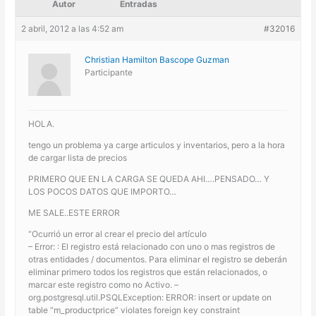
Autor
Entradas
2 abril, 2012 a las 4:52 am
#32016
Christian Hamilton Bascope Guzman
Participante
HOLA.
tengo un problema ya carge articulos y inventarios, pero a la hora
de cargar lista de precios
PRIMERO QUE EN LA CARGA SE QUEDA AHI….PENSADO… Y
LOS POCOS DATOS QUE IMPORTO…
ME SALE..ESTE ERROR
“Ocurrió un error al crear el precio del artículo
– Error: : El registro está relacionado con uno o mas registros de
otras entidades / documentos. Para eliminar el registro se deberán
eliminar primero todos los registros que están relacionados, o
marcar este registro como no Activo. –
org.postgresql.util.PSQLException: ERROR: insert or update on
table “m_productprice” violates foreign key constraint