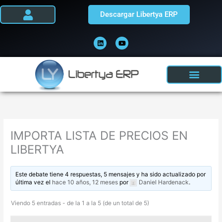
Ir
Descargar Libertya ERP
al
contenido
L
Y
i
o
n
u
k
t
e
u
d
b
i
e
n
IMPORTA LISTA DE PRECIOS EN
LIBERTYA
Este debate tiene 4 respuestas, 5 mensajes y ha sido actualizado por
última vez el
hace 10 años, 12 meses
por
Daniel Hardenack
.
Viendo 5 entradas - de la 1 a la 5 (de un total de 5)