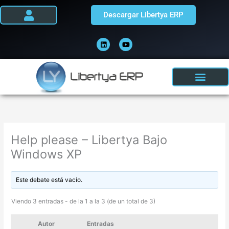
Ir
Descargar Libertya ERP
al
contenido
L
Y
i
o
n
u
k
t
e
u
d
b
i
e
n
Help please – Libertya Bajo
Windows XP
Este debate está vacío.
Viendo 3 entradas - de la 1 a la 3 (de un total de 3)
Autor
Entradas