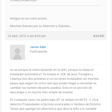
%JAVA_HOME%bin
Amigos no se como acerlo.
Muchas Gracias por su Atencion y Saludos…
14 abril, 2010 a las 8:24 pm
#34381
Javier Ader
Participante
no se porque te estas basando en la wiki; porque no bajas el
instalador automático? Te instala el JDK de java, Postgres y
Libertya (los dos primeros si no los tenes instalados) sin muchos
pasos que seguir (lo unico raro que podes llegar a necesitar es
cambiar los numero de ports usados). Esta en la sección de
descargas y es mucho más simple de instalar.
En cualquier caso; los paths bajo XP se setean en Mi Pc -> click
derecho Propiedades->Opcines avanzadas-> Varibles de Entorno.
Tenes que agregar los directorios que dice la wiki a la variable