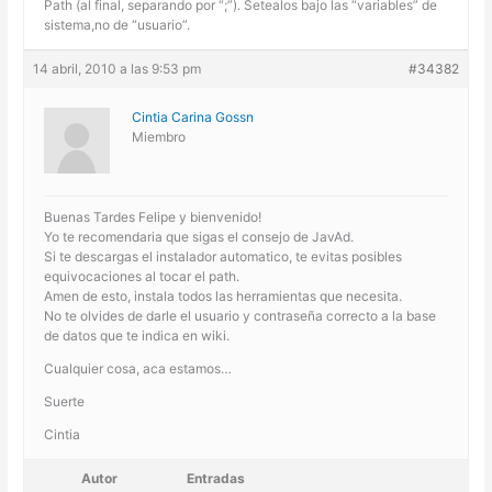
Path (al final, separando por “;”). Setealos bajo las “variables” de
sistema,no de “usuario”.
14 abril, 2010 a las 9:53 pm
#34382
Cintia Carina Gossn
Miembro
Buenas Tardes Felipe y bienvenido!
Yo te recomendaria que sigas el consejo de JavAd.
Si te descargas el instalador automatico, te evitas posibles
equivocaciones al tocar el path.
Amen de esto, instala todos las herramientas que necesita.
No te olvides de darle el usuario y contraseña correcto a la base
de datos que te indica en wiki.
Cualquier cosa, aca estamos…
Suerte
Cintia
Autor
Entradas