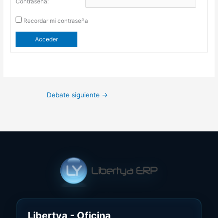
Contraseña:
Recordar mi contraseña
Acceder
Debate siguiente
→
Libertya - Oficina