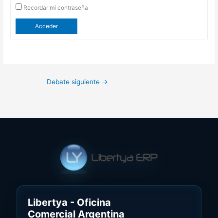
Recordar mi contraseña
Acceder
Debate siguiente
→
Libertya - Oficina
Comercial Argentina