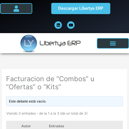
Ir
Descargar Libertya ERP
al
contenido
L
Y
i
o
n
u
k
t
e
u
d
b
i
e
n
Facturacion de “Combos” u
“Ofertas” o “Kits”
Este debate está vacío.
Viendo 3 entradas - de la 1 a la 3 (de un total de 3)
Autor
Entradas