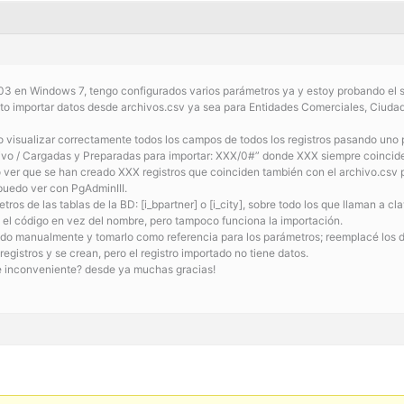
.03 en Windows 7, tengo configurados varios parámetros ya y estoy probando el 
to importar datos desde archivos.csv ya sea para Entidades Comerciales, Ciudade
 visualizar correctamente todos los campos de todos los registros pasando uno 
chivo / Cargadas y Preparadas para importar: XXX/0#” donde XXX siempre coincide 
o ver que se han creado XXX registros que coinciden también con el archivo.csv
 puedo ver con PgAdminIII.
os de las tablas de la BD: [i_bpartner] o [i_city], sobre todo los que llaman a c
o el código en vez del nombre, pero tampoco funciona la importación.
ado manualmente y tomarlo como referencia para los parámetros; reemplacé los d
egistros y se crean, pero el registro importado no tiene datos.
e inconveniente? desde ya muchas gracias!