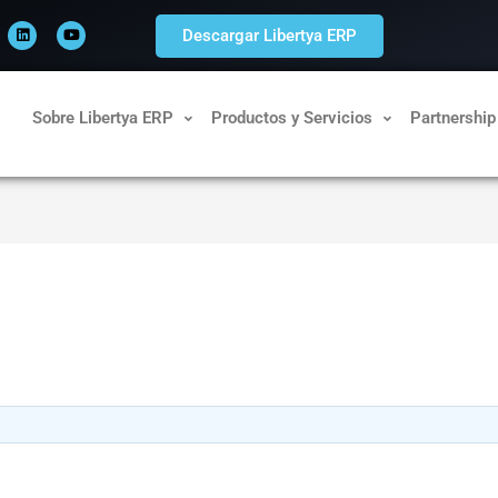
L
Y
i
o
Descargar Libertya ERP
n
u
k
t
e
u
d
b
i
e
n
Sobre Libertya ERP
Productos y Servicios
Partnership