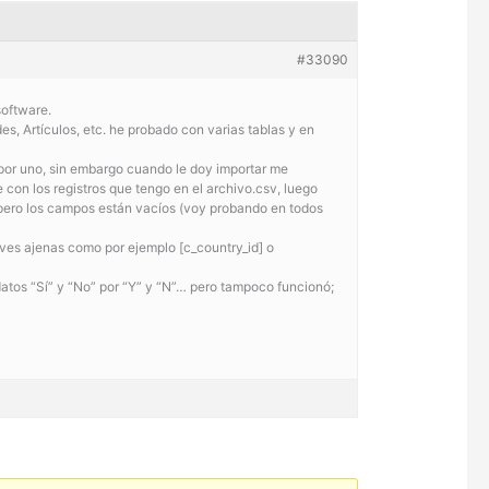
#33090
software.
s, Artículos, etc. he probado con varias tablas y en
por uno, sin embargo cuando le doy importar me
con los registros que tengo en el archivo.csv, luego
 pero los campos están vacíos (voy probando en todos
laves ajenas como por ejemplo [c_country_id] o
atos “Sí” y “No” por “Y” y “N”… pero tampoco funcionó;