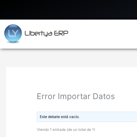
Ir
al
contenido
Error Importar Datos
Este debate está vacío.
Viendo 1 entrada (de un total de 1)