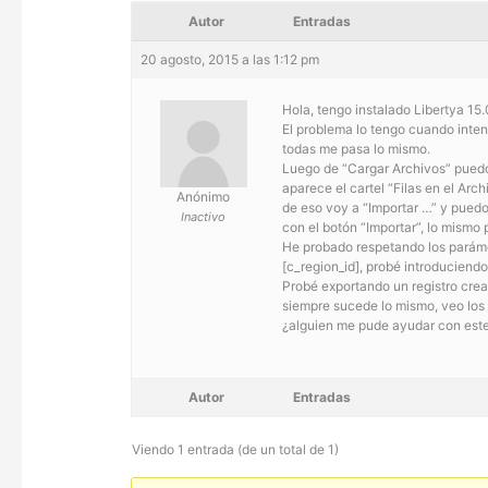
Autor
Entradas
20 agosto, 2015 a las 1:12 pm
Hola, tengo instalado Libertya 15
El problema lo tengo cuando inten
todas me pasa lo mismo.
Luego de “Cargar Archivos” puedo
aparece el cartel “Filas en el Ar
Anónimo
de eso voy a “Importar …” y pued
Inactivo
con el botón “Importar”, lo mismo
He probado respetando los parámetr
[c_region_id], probé introduciend
Probé exportando un registro cre
siempre sucede lo mismo, veo los r
¿alguien me pude ayudar con est
Autor
Entradas
Viendo 1 entrada (de un total de 1)