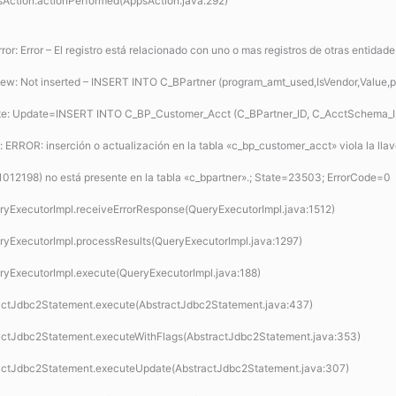
sAction.actionPerformed(AppsAction.java:292)
 Error – El registro está relacionado con uno o mas registros de otras entidades 
Not inserted – INSERT INTO C_BPartner (program_amt_used,IsVendor,Value,progra
: Update=INSERT INTO C_BP_Customer_Acct (C_BPartner_ID, C_AcctSchema_ID
: ERROR: inserción o actualización en la tabla «c_bp_customer_acct» viola la l
)=(1012198) no está presente en la tabla «c_bpartner».; State=23503; ErrorCode=0
ueryExecutorImpl.receiveErrorResponse(QueryExecutorImpl.java:1512)
ueryExecutorImpl.processResults(QueryExecutorImpl.java:1297)
ueryExecutorImpl.execute(QueryExecutorImpl.java:188)
stractJdbc2Statement.execute(AbstractJdbc2Statement.java:437)
stractJdbc2Statement.executeWithFlags(AbstractJdbc2Statement.java:353)
stractJdbc2Statement.executeUpdate(AbstractJdbc2Statement.java:307)