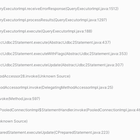
ueryExecutorImpl.receiveErrorResponse(QueryExecutorImpl.java:1512)
ueryExecutorImpl.processResults(QueryExecutorImpl.java:1297)
ueryExecutorImpl.execute(QueryExecutorImpl.java:188)
stractJdbc2Statement.execute(AbstractJdbc2Statement.java:437)
stractJdbc2Statement.executeWithFlags(AbstractJdbc2Statement.java:353)
stractJdbc2Statement.executeUpdate(AbstractJdbc2Statement.java:307)
thodAccessor28.invoke(Unknown Source)
ethodAccessorImpl.invoke(DelegatingMethodAccessorImpl.java:25)
invoke(Method.java:597)
n.PooledConnectionImpl$StatementHandler.invoke(PooledConnectionImpl.java:4
Unknown Source)
reparedStatement.executeUpdate(CPreparedStatement.java:223)