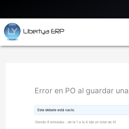
Ir
al
contenido
Error en PO al guardar una
Este debate está vacío.
Viendo 4 entradas - de la 1 a la 4 (de un total de 4)