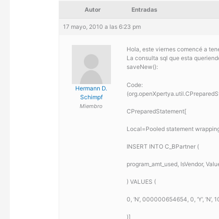
Autor
Entradas
17 mayo, 2010 a las 6:23 pm
Hola, este viernes comencé a tene
La consulta sql que esta queriend
saveNew():
Code:
Hermann D.
(org.openXpertya.util.CPreparedS
Schimpf
Miembro
CPreparedStatement[
Local=Pooled statement wrapping
INSERT INTO C_BPartner (
program_amt_used, IsVendor, Valu
) VALUES (
0, ‘N’, 000000654654, 0, ‘Y’, ‘N’, 
)]