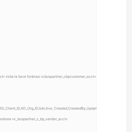
t» viola la llave foránea «cbuspartner_cbpcustomer_acct»
_Client_ID,AD_Org_ID,IsActive, Created,CreatedBy,Updated,UpdatedBy ,V_Li
e foránea «c_buspartner_c_bp_vendor_acct»