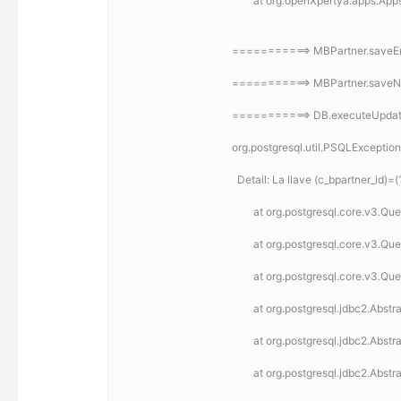
	at org.openXpertya.apps.App
===========> MBPartner.saveError:
===========> MBPartner.saveNew: 
===========> DB.executeUpdate
org.postgresql.util.PSQLException
  Detail: La llave (c_bpartner_id
	at org.postgresql.core.v3.Q
	at org.postgresql.core.v3.Q
	at org.postgresql.core.v3.Q
	at org.postgresql.jdbc2.Ab
	at org.postgresql.jdbc2.Ab
	at org.postgresql.jdbc2.Ab