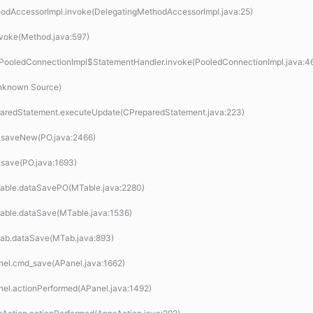
ethodAccessorImpl.invoke(DelegatingMethodAccessorImpl.java:25)
invoke(Method.java:597)
n.PooledConnectionImpl$StatementHandler.invoke(PooledConnectionImpl.java:4
Unknown Source)
reparedStatement.executeUpdate(CPreparedStatement.java:223)
O.saveNew(PO.java:2466)
.save(PO.java:1693)
Table.dataSavePO(MTable.java:2280)
Table.dataSave(MTable.java:1536)
Tab.dataSave(MTab.java:893)
anel.cmd_save(APanel.java:1662)
nel.actionPerformed(APanel.java:1492)