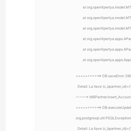
	at org.openXpertya.model.M
	at org.openXpertya.model.M
	at org.openXpertya.model.M
	at org.openXpertya.apps.AP
	at org.openXpertya.apps.APa
	at org.openXpertya.apps.App
===========> DB.saveError: DBExe
  Detail: La llave (c_bpartner_id)
———–> MBPartner.insert_Account
===========> DB.executeUpdate:
org.postgresql.util.PSQLException
  Detail: La llave (c_bpartner_id