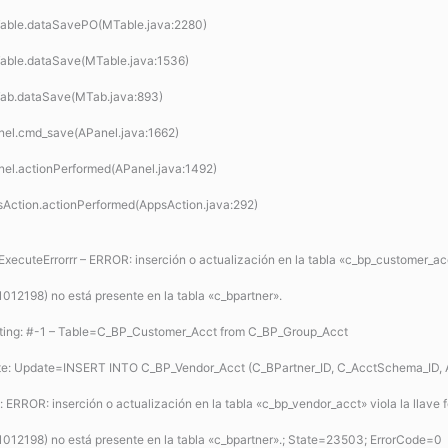
Table.dataSavePO(MTable.java:2280)
Table.dataSave(MTable.java:1536)
Tab.dataSave(MTab.java:893)
anel.cmd_save(APanel.java:1662)
nel.actionPerformed(APanel.java:1492)
sAction.actionPerformed(AppsAction.java:292)
cuteErrorrr – ERROR: inserción o actualización en la tabla «c_bp_customer_acc
=(1012198) no está presente en la tabla «c_bpartner».
ing: #-1 – Table=C_BP_Customer_Acct from C_BP_Group_Acct
 Update=INSERT INTO C_BP_Vendor_Acct (C_BPartner_ID, C_AcctSchema_ID, AD
: ERROR: inserción o actualización en la tabla «c_bp_vendor_acct» viola la llav
)=(1012198) no está presente en la tabla «c_bpartner».; State=23503; ErrorCode=0