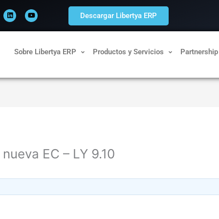
L
Y
i
o
Descargar Libertya ERP
n
u
k
t
e
u
d
b
i
e
n
Sobre Libertya ERP
Productos y Servicios
Partnership
 nueva EC – LY 9.10