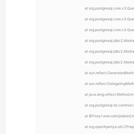
	at org.postgresql.core.v3.Q
	at org.postgresql.core.v3.Q
	at org.postgresql.core.v3.Q
	at org.postgresql.jdbc2.Ab
	at org.postgresql.jdbc2.Ab
	at org.postgresql.jdbc2.Ab
	at sun.reflect.GeneratedMe
	at sun.reflect.DelegatingM
	at java.lang.reflect.Method.
	at org.postgresql.ds.commo
	at $Proxy1.executeUpdate(
	at org.openXpertya.util.CP