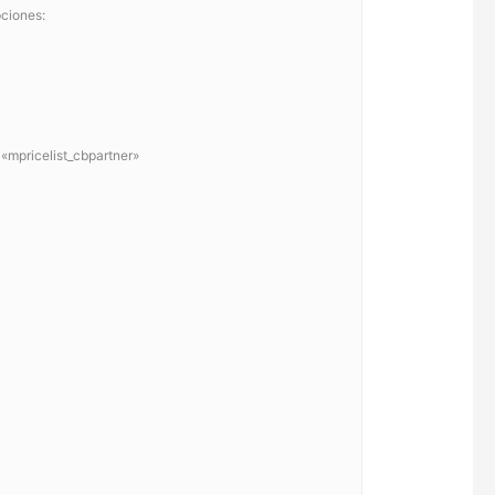
pciones:
 «mpricelist_cbpartner»