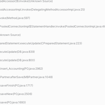
thodAccessor28.invoke(Unknown Source)
ethodAccessorImpl.invoke(DelegatingMethodAccessorImpl.java:25)
invoke(Method.java:597)
n.PooledConnectionImpl$StatementHandler.invoke(PooledConnectionImpl.java:4
Unknown Source)
reparedStatement.executeUpdate(CPreparedStatement.java:223)
executeUpdate(DB.java:839)
executeUpdate(DB.java:800)
.insert_Accounting(PO.java:2962)
BPartner.afterSave(MBPartner.java:1048)
.saveFinish(PO.java:1717)
O.saveNew(PO.java:2506)
.save(PO.java:1693)