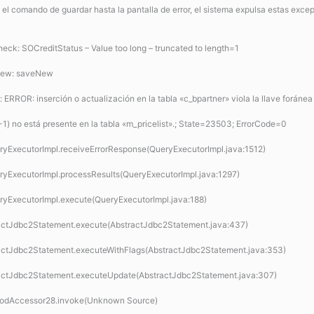
l comando de guardar hasta la pantalla de error, el sistema expulsa estas exce
k: SOCreditStatus – Value too long – truncated to length=1
New: saveNew
 ERROR: inserción o actualización en la tabla «c_bpartner» viola la llave foránea
)=(-1) no está presente en la tabla «m_pricelist».; State=23503; ErrorCode=0
ueryExecutorImpl.receiveErrorResponse(QueryExecutorImpl.java:1512)
ueryExecutorImpl.processResults(QueryExecutorImpl.java:1297)
ueryExecutorImpl.execute(QueryExecutorImpl.java:188)
stractJdbc2Statement.execute(AbstractJdbc2Statement.java:437)
stractJdbc2Statement.executeWithFlags(AbstractJdbc2Statement.java:353)
stractJdbc2Statement.executeUpdate(AbstractJdbc2Statement.java:307)
thodAccessor28.invoke(Unknown Source)