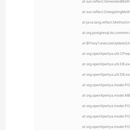
	at sun.reflect.GeneratedMe
	at sun.reflect.DelegatingM
	at java.lang.reflect.Method.
	at org.postgresql.ds.commo
	at $Proxy1.executeUpdate(
	at org.openXpertya.util.CP
	at org.openXpertya.util.DB.
	at org.openXpertya.util.DB.
	at org.openXpertya.model.PO
	at org.openXpertya.model.M
	at org.openXpertya.model.PO
	at org.openXpertya.model.P
	at org.openXpertya.model.PO