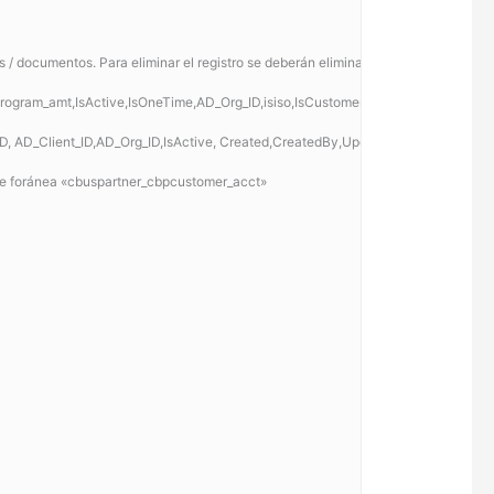
/ documentos. Para eliminar el registro se deberán eliminar primero todos los re
m_amt,IsActive,IsOneTime,AD_Org_ID,isiso,IsCustomer,FlatDiscount,Created,Sale
, AD_Client_ID,AD_Org_ID,IsActive, Created,CreatedBy,Updated,UpdatedBy
lave foránea «cbuspartner_cbpcustomer_acct»