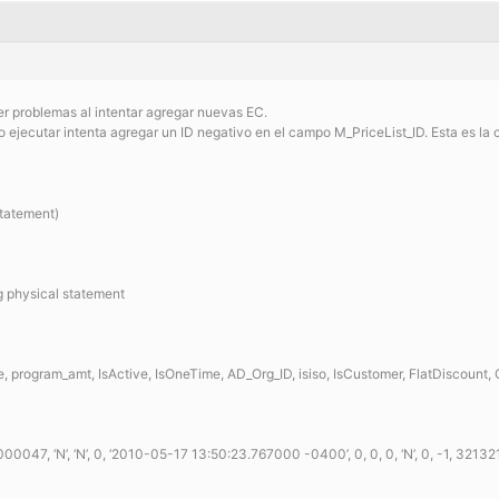
r problemas al intentar agregar nuevas EC.
o ejecutar intenta agregar un ID negativo en el campo M_PriceList_ID. Esta es la
tatement)
 physical statement
e, program_amt, IsActive, IsOneTime, AD_Org_ID, isiso, IsCustomer, FlatDisco
1000047, ‘N’, ‘N’, 0, ‘2010-05-17 13:50:23.767000 -0400’, 0, 0, 0, ‘N’, 0, -1, 321321