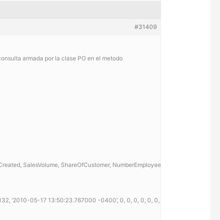
#31409
 consulta armada por la clase PO en el metodo
unt, Created, SalesVolume, ShareOfCustomer, NumberEmployees, SendEMail, Acqus
32, ‘2010-05-17 13:50:23.767000 -0400’, 0, 0, 0, 0, 0, 0, ‘N’, ‘N’, 0, 1010040, 0, 10