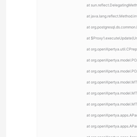
	at sun.reflect.DelegatingM
	at java.lang.reflect.Method.
	at org.postgresql.ds.commo
	at $Proxy1.executeUpdate(
	at org.openXpertya.util.CP
	at org.openXpertya.model.P
	at org.openXpertya.model.PO
	at org.openXpertya.model.M
	at org.openXpertya.model.M
	at org.openXpertya.model.M
	at org.openXpertya.apps.AP
	at org.openXpertya.apps.APa