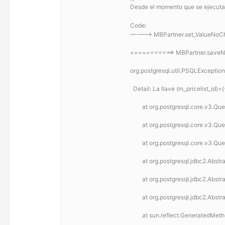
Desde el momento que se ejecuta e
Code:
———–> MBPartner.set_ValueNoChec
===========> MBPartner.save
org.postgresql.util.PSQLException:
  Detail: La llave (m_pricelist_id
	at org.postgresql.core.v3.Q
	at org.postgresql.core.v3.Q
	at org.postgresql.core.v3.Q
	at org.postgresql.jdbc2.Ab
	at org.postgresql.jdbc2.Ab
	at org.postgresql.jdbc2.Ab
	at sun.reflect.GeneratedMe