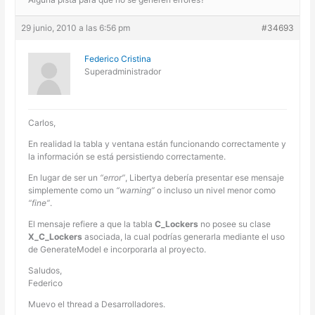
29 junio, 2010 a las 6:56 pm
#34693
Federico Cristina
Superadministrador
Carlos,
En realidad la tabla y ventana están funcionando correctamente y
la información se está persistiendo correctamente.
En lugar de ser un
“error”
, Libertya debería presentar ese mensaje
simplemente como un
“warning”
o incluso un nivel menor como
“fine”
.
El mensaje refiere a que la tabla
C_Lockers
no posee su clase
X_C_Lockers
asociada, la cual podrías generarla mediante el uso
de GenerateModel e incorporarla al proyecto.
Saludos,
Federico
Muevo el thread a Desarrolladores.