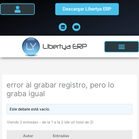
Ir
Descargar Libertya ERP
al
contenido
L
Y
i
o
n
u
k
t
e
u
d
b
i
e
n
error al grabar registro, pero lo
graba igual
Este debate está vacío.
Viendo 2 entradas - de la 1 a la 2 (de un total de 2)
Autor
Entradas