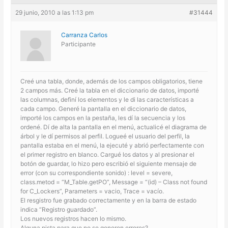
29 junio, 2010 a las 1:13 pm
#31444
Carranza Carlos
Participante
Creé una tabla, donde, además de los campos obligatorios, tiene
2 campos más. Creé la tabla en el diccionario de datos, importé
las columnas, definí los elementos y le di las características a
cada campo. Generé la pantalla en el diccionario de datos,
importé los campos en la pestaña, les dí la secuencia y los
ordené. Dí de alta la pantalla en el menú, actualicé el diagrama de
árbol y le dí permisos al perfil. Logueé el usuario del perfil, la
pantalla estaba en el menú, la ejecuté y abrió perfectamente con
el primer registro en blanco. Cargué los datos y al presionar el
botón de guardar, lo hizo pero escribió el siguiente mensaje de
error (con su correspondiente sonido) : level = severe,
class.metod = “M_Table.getPO”, Message = “(id) – Class not found
for C_Lockers”, Parameters = vacio, Trace = vacío.
El resgistro fue grabado correctamente y en la barra de estado
indica “Registro guardado”.
Los nuevos registros hacen lo mismo.
Alguna pista para que no se generen errores?