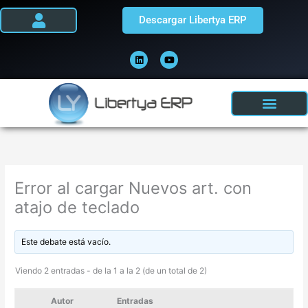
Ir
Descargar Libertya ERP
al
contenido
L
Y
i
o
n
u
k
t
e
u
d
b
i
e
n
Error al cargar Nuevos art. con
atajo de teclado
Este debate está vacío.
Viendo 2 entradas - de la 1 a la 2 (de un total de 2)
Autor
Entradas