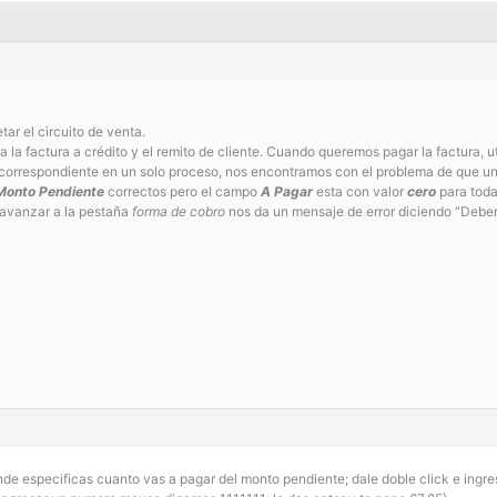
r el circuito de venta.
la factura a crédito y el remito de cliente. Cuando queremos pagar la factura, ut
 correspondiente en un solo proceso, nos encontramos con el problema de que una
Monto Pendiente
correctos pero el campo
A Pagar
esta con valor
cero
para toda
a avanzar a la pestaña
forma de cobro
nos da un mensaje de error diciendo “Debe
de especificas cuanto vas a pagar del monto pendiente; dale doble click e ingres