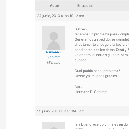
Autor
Entradas
24 junio, 2010 a las 10:12 pm
Buenas,
tenemos un problema para completa
Generamos un pedido, se completa 
directamente el pago a la factura
pendientes con los datos
Total
y
Hermann D.
valor cero, al darle siguiente par
Schimpf
el pago.
Miembro
Cual podría ser el problema?
Desde ya, muchas gracias
Atte.
Hermann D. Schimpf
25 junio, 2010 a las 10:43 am
jaja bueno, ese columna es en don