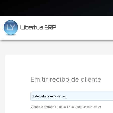
Ir
al
contenido
Emitir recibo de cliente
Este debate está vacío.
Viendo 2 entradas - de la 1 a la 2 (de un total de 2)