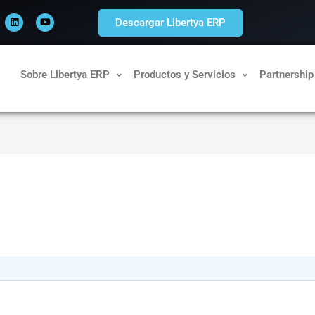
L
Y
i
o
Descargar Libertya ERP
n
u
k
t
e
u
d
b
i
e
n
Sobre Libertya ERP
Productos y Servicios
Partnership