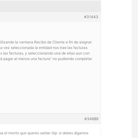
#31443
ilizando la ventana Recibo de Cliente a fin de asignar
 vez seleccionada la entidad nos trae las facturas
s las facturas, y seleccionando una de ellas aun con
rá pagar al menos una factura” no pudiendo completar
#34689
a el monto que queres saldar (tip: si debes digamos