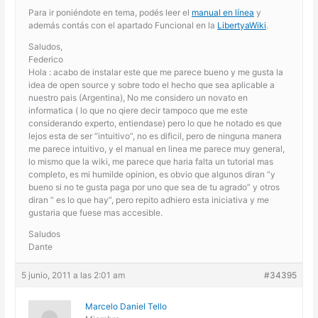
Para ir poniéndote en tema, podés leer el
manual en línea
y
además contás con el apartado Funcional en la
LibertyaWiki
.
Saludos,
Federico
Hola : acabo de instalar este que me parece bueno y me gusta la
idea de open source y sobre todo el hecho que sea aplicable a
nuestro pais (Argentina), No me considero un novato en
informatica ( lo que no qiere decir tampoco que me este
considerando experto, entiendase) pero lo que he notado es que
lejos esta de ser “intuitivo”, no es dificil, pero de ninguna manera
me parece intuitivo, y el manual en linea me parece muy general,
lo mismo que la wiki, me parece que haria falta un tutorial mas
completo, es mi humilde opinion, es obvio que algunos diran “y
bueno si no te gusta paga por uno que sea de tu agrado” y otros
diran ” es lo que hay”, pero repito adhiero esta iniciativa y me
gustaria que fuese mas accesible.
Saludos
Dante
5 junio, 2011 a las 2:01 am
#34395
Marcelo Daniel Tello