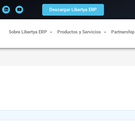
L
Y
i
o
Descargar Libertya ERP
n
u
k
t
e
u
d
b
i
e
n
Sobre Libertya ERP
Productos y Servicios
Partnership