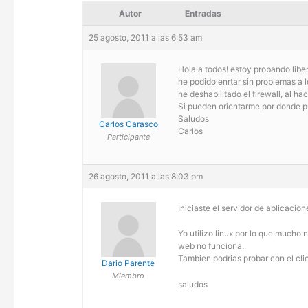
Autor
Entradas
25 agosto, 2011 a las 6:53 am
Hola a todos! estoy probando lib
he podido enrtar sin problemas a l
he deshabilitado el firewall, al ha
Si pueden orientarme por donde pu
Saludos
Carlos Carasco
Carlos
Participante
26 agosto, 2011 a las 8:03 pm
Iniciaste el servidor de aplicacio
Yo utilizo linux por lo que mucho n
web no funciona.
Tambien podrias probar con el clie
Dario Parente
Miembro
saludos