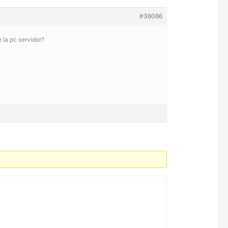
#36066
 la pc servidor?