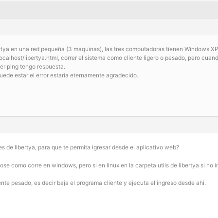
ertya en una red pequeña (3 maquinas), las tres computadoras tienen Windows XP 
ocalhost/libertya.html, correr el sistema como cliente ligero o pesado, pero cuan
cer ping tengo respuesta.
ede estar el error estaría eternamente agradecido.
nes de libertya, para que te permita igresar desde el aplicativo web?
ose como corre en windows, pero si en linux en la carpeta utils de libertya si no in
nte pesado, es decir baja el programa cliente y ejecuta el ingreso desde ahi.