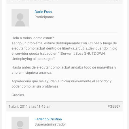
Dario Esca
Participante
Hola a todos, como estan?.
Tengo un problema, estuve debbugueando con Eclipse y luego de
ejecutar compilar.bat dentro de libertya_srcutils_dev cuando inicio
el servidor queda trabado en “[Server] JBoss SHUTDOWN:
Undeploying all packages”.
Hasta antes de ejecutar compilar.bat andaba todo de maravillas y
ahora ni siquiera arranca.
Agradeceria que me ayuden a iniciar nuevamente el servidor y
poder compilar sin problemas.
Gracias.
1 abril, 2011 a las 11:45 am
#35567
Federico Cristina
Superadministrador