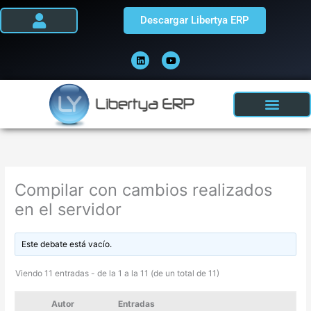
Ir
Descargar Libertya ERP
al
contenido
L
Y
i
o
n
u
k
t
e
u
d
b
i
e
n
Compilar con cambios realizados
en el servidor
Este debate está vacío.
Viendo 11 entradas - de la 1 a la 11 (de un total de 11)
Autor
Entradas