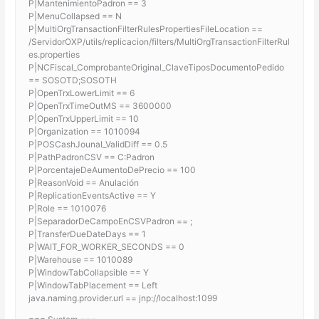
P|MantenimientoPadron == 3
P|MenuCollapsed == N
P|MultiOrgTransactionFilterRulesPropertiesFileLocation ==
/ServidorOXP/utils/replicacion/filters/MultiOrgTransactionFilterRul
es.properties
P|NCFiscal_ComprobanteOriginal_ClaveTiposDocumentoPedido
== SOSOTD;SOSOTH
P|OpenTrxLowerLimit == 6
P|OpenTrxTimeOutMS == 3600000
P|OpenTrxUpperLimit == 10
P|Organization == 1010094
P|POSCashJounal_ValidDiff == 0.5
P|PathPadronCSV == C:Padron
P|PorcentajeDeAumentoDePrecio == 100
P|ReasonVoid == Anulación
P|ReplicationEventsActive == Y
P|Role == 1010076
P|SeparadorDeCampoEnCSVPadron == ;
P|TransferDueDateDays == 1
P|WAIT_FOR_WORKER_SECONDS == 0
P|Warehouse == 1010089
P|WindowTabCollapsible == Y
P|WindowTabPlacement == Left
java.naming.provider.url == jnp://localhost:1099