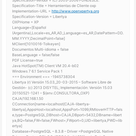
Specification-Vendor = (C) 2005-2006 FUNDESLE.
Specification-Title = Herramientas de Cliente oxp
Implementation-URL =
http://www.openxpertya.org
Specification-Version = Libertya
OXPHome = XP
Language=[Español
(Argentina),Locale=es_AR,AD_Language=es_AR,DatePattern=DD.
MM.YYYY,DecimalPoint=false]
MClient[1010016-Tolkeyen]
Documentos Multi-idioma = false
BaseLanguage = false/false
PDF License=true
Java HotSpot(TM) Client VM 20.4-b02
Windows 7 6.1 Service Pack 1
=== Environment === -1945738304
Libertya (r) Versión 15.03_20-03-2015 – Software Libre de
Gestión- (c) 2013 DISYTEL; Implementación: Versión 15.03
20150521-1241 – ${env.CONSULTORA_OXP}
CAJA/192.168.1.50
CConnection[name=localhost{CAJA-libertya-
libertya},AppsHost=localhost,AppsPort=1099,RMIoverHTTP=fals
e,type=PostgreSQL,DBhost=CAJA,DBport=5432,DBname=libert
ya,BQ=false,FW=false,FWhost=,FWport=0,UID=libertya,PWD=lib
ertya]
Database=PostgreSQL – 8.3.8 – Driver =PostgreSQL Native