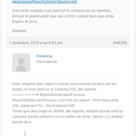
data/JasperReports/StockValued.jrxml
Solo tené cuidado cual subis en la ventana de los reportes,
porque te puede pedir que sea .jrxml o .jasper para que ande.
Espero te sirva.
Saludos.
1 diciembre, 2016 a las 6:43 pm
#46355
Florencia
Participante
Hola, imagino que capaz lo hayas solucionado ya pero por las
dudas, el error está en la consulta SQL del reporte.
===========> ReportStarter.startProcess:
ReportStarter.startProcess: Can not run report – Error executing
SQL statement for : StockValued [16]
Tenés que descargar el JRXML del reporte, editarlo donde está la
consulta (podés editarlo con un editor de texto -plano-) y cambiar
donde dice: