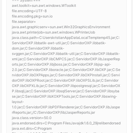
=== System ===
awt.toolkit=sun.awt.windows.WToolkit
file.encoding=UTF-8
file.encoding.pkg=sun.io
file.separator=
java.awt.graphicsenv=sun.awt.Win32GraphicsEnvironment
java.awt.printerjob=sun.awt.windows.WPrinterJob
java.class.path=C:UserskristianAppDataLocalTemptemp45.jar;C:
ServidorOXP.libbatik-awt-util.jar;C:ServidorOXP.libbatik-
dom.jar;C:ServidorOXP.libbatik-
svggen.jar;C:ServidorOXP.libbatik-util.jar;C:ServidorOXP.libbatik-
xml.jar;C:ServidorOXP.libCMPCS.jar;C:ServidorOXP.libJasperRep
orts.jar;C:ServidorOXP.libjboss.jar;C:ServidorOXP.libjsp-api-
2.0.jar;C:ServidorOXP.liboracle.jar;C:ServidorOXP.libOXP.jar;C:Se
rvidorOXP.libOXPApps.jar;C:ServidorOXP.libOXPInstall.jar;C:Servi
dorOXP.libOXPRoot.jar;C:ServidorOXP.libOXPSLib.jar;C:Servidor
OXP.libOXPXLib.jar;C:ServidorOXP.libpostgresql.jar;C:ServidorOX
P.libsqlj.jar;C:ServidorOXP.libsqlServer.jar;C:ServidorOXP.libsyba
se.jar;C:ServidorOXP.libXOXPTools.jar;C:ServidorOXP.libswing-
layout-
1.0.jar;C:ServidorOXP.libPDFRenderer.jar;C:ServidorOXP.libJaspe
rReports.jar;;/C:/ServidorOXP/lib/JasperReports.jar
java.class.version=50.0
java.endorsed.dirs=C:Program FilesJavajdk1.6.0_29jrelibendorsed
java.ext.dirs=C:Program