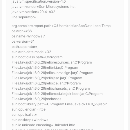
java.vm.specification.version=1.0
java.vm.vendor=Sun Microsystems Inc.
java.vm.version=20.4-b02
line.separator=
org.compiere.report.path=C:UserskristianAppDataLocalTemp
os.arch=x86
os.name=Windows 7
os.version=6.1
path.separator=;
sun.arch.data.model=32
sun.boot.class.path=C:Program
FilesJavajdk1.6.0_29jrelibresources.jar;C:Program
FilesJavajdk1.6.0_29jrelibrt.jar;C:Program
FilesJavajdk1.6.0_29jrelibsunrsasign.jar;C:Program
FilesJavajdk1.6.0_29jrelibjsse.jar;C:Program
FilesJavajdk1.6.0_29jrelibjce.jar;C:Program
FilesJavajdk1.6.0_29jrelibcharsets.jar;C:Program
FilesJavajdk1.6.0_29jrelibmodulesjdk.boot.jar;C:Program
FilesJavajdk1.6.0_29jreclasses
sun.boot.library.path=C:Program FilesJavajdk1.6.0_29jrebin
sun.cpu.endian=little
sun.cpu.isalist=
sun.desktop=windows
sun.io.unicode.encoding=UnicodeLittle