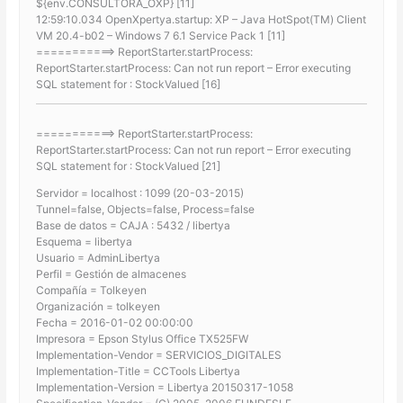
${env.CONSULTORA_OXP} [11]
12:59:10.034 OpenXpertya.startup: XP – Java HotSpot(TM) Client
VM 20.4-b02 – Windows 7 6.1 Service Pack 1 [11]
===========> ReportStarter.startProcess:
ReportStarter.startProcess: Can not run report – Error executing
SQL statement for : StockValued [16]
===========> ReportStarter.startProcess:
ReportStarter.startProcess: Can not run report – Error executing
SQL statement for : StockValued [21]
Servidor = localhost : 1099 (20-03-2015)
Tunnel=false, Objects=false, Process=false
Base de datos = CAJA : 5432 / libertya
Esquema = libertya
Usuario = AdminLibertya
Perfil = Gestión de almacenes
Compañía = Tolkeyen
Organización = tolkeyen
Fecha = 2016-01-02 00:00:00
Impresora = Epson Stylus Office TX525FW
Implementation-Vendor = SERVICIOS_DIGITALES
Implementation-Title = CCTools Libertya
Implementation-Version = Libertya 20150317-1058