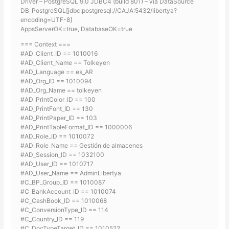
Driver – PostgreSQL 9.0 JDBC4 (build 801) – via DataSource
DB_PostgreSQL[jdbc:postgresql://CAJA:5432/libertya?
encoding=UTF-8]
AppsServerOK=true, DatabaseOK=true
=== Context ===
#AD_Client_ID == 1010016
#AD_Client_Name == Tolkeyen
#AD_Language == es_AR
#AD_Org_ID == 1010094
#AD_Org_Name == tolkeyen
#AD_PrintColor_ID == 100
#AD_PrintFont_ID == 130
#AD_PrintPaper_ID == 103
#AD_PrintTableFormat_ID == 1000006
#AD_Role_ID == 1010072
#AD_Role_Name == Gestión de almacenes
#AD_Session_ID == 1032100
#AD_User_ID == 1010717
#AD_User_Name == AdminLibertya
#C_BP_Group_ID == 1010087
#C_BankAccount_ID == 1010074
#C_CashBook_ID == 1010068
#C_ConversionType_ID == 114
#C_Country_ID == 119
#C_DocTypeTarget_ID == 1010522