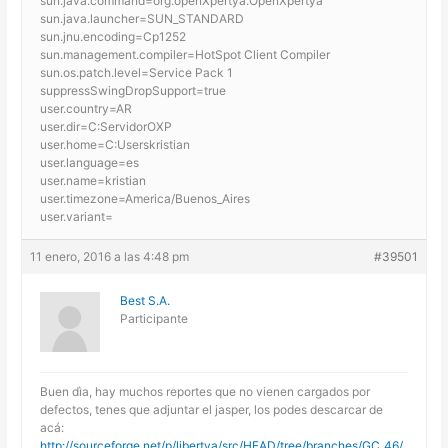
sun.java.command=org.openXpertya.OpenXpertya
sun.java.launcher=SUN_STANDARD
sun.jnu.encoding=Cp1252
sun.management.compiler=HotSpot Client Compiler
sun.os.patch.level=Service Pack 1
suppressSwingDropSupport=true
user.country=AR
user.dir=C:ServidorOXP
user.home=C:Userskristian
user.language=es
user.name=kristian
user.timezone=America/Buenos_Aires
user.variant=
11 enero, 2016 a las 4:48 pm
#39501
Best S.A.
Participante
Buen dìa, hay muchos reportes que no vienen cargados por
defectos, tenes que adjuntar el jasper, los podes descarcar de
acá:
http://sourceforge.net/p/libertya/src/HEAD/tree/branches/GC_46/