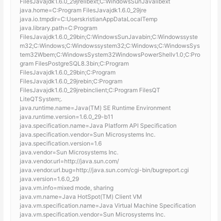
FilesJavajdk1.6.0_29jrelibext;C:WindowsSunJavalibext
java.home=C:Program FilesJavajdk1.6.0_29jre
java.io.tmpdir=C:UserskristianAppDataLocalTemp
java.library.path=C:Program
FilesJavajdk1.6.0_29bin;C:WindowsSunJavabin;C:Windowssyste
m32;C:Windows;C:Windowssystem32;C:Windows;C:WindowsSys
tem32Wbem;C:WindowsSystem32WindowsPowerShellv1.0;C:Pro
gram FilesPostgreSQL8.3bin;C:Program
FilesJavajdk1.6.0_29bin;C:Program
FilesJavajdk1.6.0_29jrebin;C:Program
FilesJavajdk1.6.0_29jrebinclient;C:Program FilesQT
LiteQTSystem;.
java.runtime.name=Java(TM) SE Runtime Environment
java.runtime.version=1.6.0_29-b11
java.specification.name=Java Platform API Specification
java.specification.vendor=Sun Microsystems Inc.
java.specification.version=1.6
java.vendor=Sun Microsystems Inc.
java.vendor.url=http://java.sun.com/
java.vendor.url.bug=http://java.sun.com/cgi-bin/bugreport.cgi
java.version=1.6.0_29
java.vm.info=mixed mode, sharing
java.vm.name=Java HotSpot(TM) Client VM
java.vm.specification.name=Java Virtual Machine Specification
java.vm.specification.vendor=Sun Microsystems Inc.