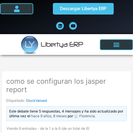
Ir
Descargar Libertya ERP
al
contenido
L
Y
i
o
n
u
k
t
e
u
d
b
i
e
n
como se configuran los jasper
report
Etiquetado:
StockValued
Este debate tiene 5 respuestas, 4 mensajes y ha sido actualizado por
última vez el
hace 9 años, 8 meses
por
Florencia
.
Viendo 6 entradas - de la 1 a la 6 (de un total de 6)