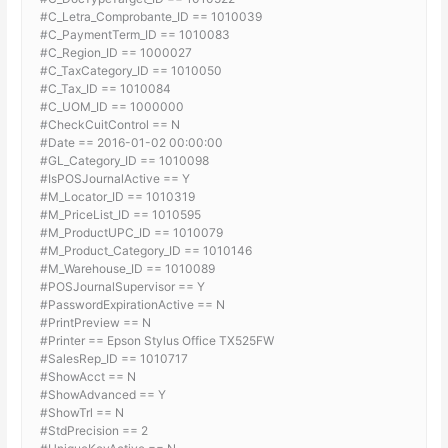
#C_Letra_Comprobante_ID == 1010039
#C_PaymentTerm_ID == 1010083
#C_Region_ID == 1000027
#C_TaxCategory_ID == 1010050
#C_Tax_ID == 1010084
#C_UOM_ID == 1000000
#CheckCuitControl == N
#Date == 2016-01-02 00:00:00
#GL_Category_ID == 1010098
#IsPOSJournalActive == Y
#M_Locator_ID == 1010319
#M_PriceList_ID == 1010595
#M_ProductUPC_ID == 1010079
#M_Product_Category_ID == 1010146
#M_Warehouse_ID == 1010089
#POSJournalSupervisor == Y
#PasswordExpirationActive == N
#PrintPreview == N
#Printer == Epson Stylus Office TX525FW
#SalesRep_ID == 1010717
#ShowAcct == N
#ShowAdvanced == Y
#ShowTrl == N
#StdPrecision == 2