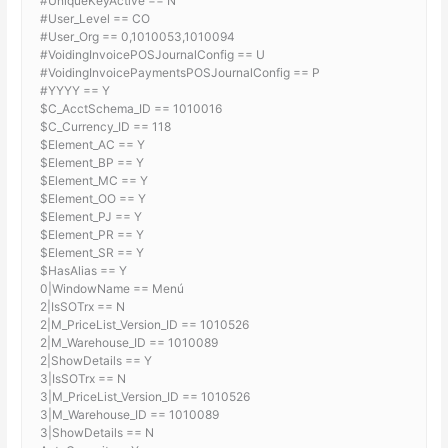
#UniqueKeyActive == N
#User_Level == CO
#User_Org == 0,1010053,1010094
#VoidingInvoicePOSJournalConfig == U
#VoidingInvoicePaymentsPOSJournalConfig == P
#YYYY == Y
$C_AcctSchema_ID == 1010016
$C_Currency_ID == 118
$Element_AC == Y
$Element_BP == Y
$Element_MC == Y
$Element_OO == Y
$Element_PJ == Y
$Element_PR == Y
$Element_SR == Y
$HasAlias == Y
0|WindowName == Menú
2|IsSOTrx == N
2|M_PriceList_Version_ID == 1010526
2|M_Warehouse_ID == 1010089
2|ShowDetails == Y
3|IsSOTrx == N
3|M_PriceList_Version_ID == 1010526
3|M_Warehouse_ID == 1010089
3|ShowDetails == N