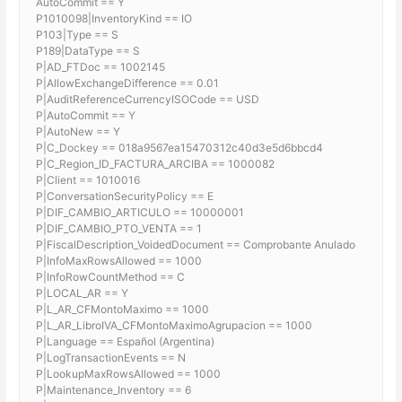
AutoCommit == Y
P1010098|InventoryKind == IO
P103|Type == S
P189|DataType == S
P|AD_FTDoc == 1002145
P|AllowExchangeDifference == 0.01
P|AuditReferenceCurrencyISOCode == USD
P|AutoCommit == Y
P|AutoNew == Y
P|C_Dockey == 018a9567ea15470312c40d3e5d6bbcd4
P|C_Region_ID_FACTURA_ARCIBA == 1000082
P|Client == 1010016
P|ConversationSecurityPolicy == E
P|DIF_CAMBIO_ARTICULO == 10000001
P|DIF_CAMBIO_PTO_VENTA == 1
P|FiscalDescription_VoidedDocument == Comprobante Anulado
P|InfoMaxRowsAllowed == 1000
P|InfoRowCountMethod == C
P|LOCAL_AR == Y
P|L_AR_CFMontoMaximo == 1000
P|L_AR_LibroIVA_CFMontoMaximoAgrupacion == 1000
P|Language == Español (Argentina)
P|LogTransactionEvents == N
P|LookupMaxRowsAllowed == 1000
P|Maintenance_Inventory == 6