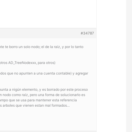
#34787
 te borro un solo nodo; el de la raiz, y por lo tanto
 otros AD_TreeNodexxx, para otros)
 nodos que no apunten a una cuenta contable) y agregar
punta a nigún elemento, y es borrado por este proceso
n nodo como raiz, pero una forma de solucionarlo es
campo que se usa para mantener esta referencia
o los arboles que vienen estan mal formados…