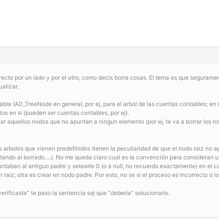
recto por un lado y por el otro, como decis borra cosas. El tema es que seguramente
alizar.
bla (AD_TreeNode en general, por ej, para el arbol de las cuentas contables; en
os en si (pueden ser cuentas contables, por ej).
nar aquellos nodos que no apuntan a ningun elemento (por ej, te va a borrar los
arboles que vienen predefinidos tienen la peculiaridad de que el nodo raiz no a
ntando al borrado….). No me queda claro cual es la convención para consideran u
taban al antiguo padre y setearle 0 (o a null, no recuerdo exactamente) en el 
 en raiz; otra es crear en nodo padre. Por esto, no se si el proceso es incorrecto 
verificaste” te paso la sentencia sql que “debería” solucionarlo.