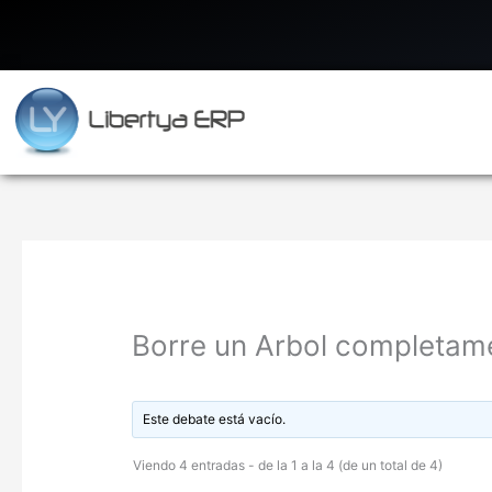
Ir
al
contenido
Borre un Arbol completam
Este debate está vacío.
Viendo 4 entradas - de la 1 a la 4 (de un total de 4)