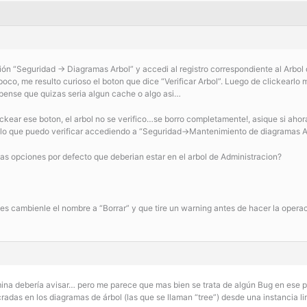
ón “Seguridad -> Diagramas Arbol” y accedi al registro correspondiente al Arbol d
 poco, me resulto curioso el boton que dice “Verificar Arbol”. Luego de clickear
 pense que quizas seria algun cache o algo asi…
ckear ese boton, el arbol no se verifico…se borro completamente!, asique si ahor
, lo que puedo verificar accediendo a “Seguridad->Mantenimiento de diagramas A
s opciones por defecto que deberian estar en el arbol de Administracion?
ces cambienle el nombre a “Borrar” y que tire un warning antes de hacer la operac
mina debería avisar… pero me parece que mas bien se trata de algún Bug en ese 
cradas en los diagramas de árbol (las que se llaman “tree”) desde una instancia li