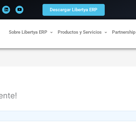
L
Y
i
o
Descargar Libertya ERP
n
u
k
t
e
u
d
b
i
e
n
Sobre Libertya ERP
Productos y Servicios
Partnership
ente!