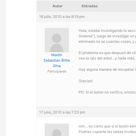
Autor
Entradas
16 julio, 2010 a las 9:19 pm
Hola, estaba investigando la secci
Sistema”), luego de investigar un
eliminado no se cuantas cosas, y
El problema es que despues de cli
Martin
veo la raiz del arbol…y nada mas
Sebastian Brilla
Ghia
Hay alguna manera de recuperar la
Participante
Gracias!
PD: Si el boton no verifica, enton
17 julio, 2010 a las 7:23 pm
mm… es cierto que si el botón eli
Podrías copiarte las tablas involu