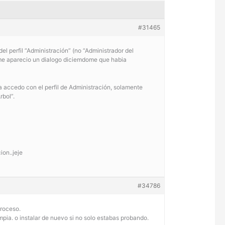
#31465
el perfil “Administración” (no “Administrador del
lo me aparecio un dialogo diciemdome que habia
a accedo con el perfil de Administración, solamente
rbol”.
ion..jeje
#34786
proceso.
mpia. o instalar de nuevo si no solo estabas probando.