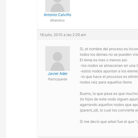
Antonio Calviño
Miembro
18 julio, 2010 a las 2:29 am
Si, el nombre del proceso es incor
todos los demas no se pueden visu
El tema es mas o menos asi:
-los nodos se almacenan en una ta
-estos nodos apuntan a los elemet
Javier Ader
-lo que hace el procesos es elimi
Participante
nodos raiz para aquellos items
Bueno, lo que pasa es que muchos 
(lo hijos de este nodo siguen apu
agarrando aquellos nodos que apun
(parent_id), lo cual los convierte
Si me decís que arbol fue el que “