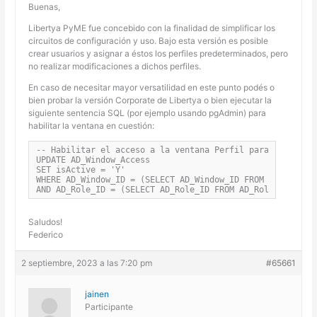
Buenas,
Libertya PyME fue concebido con la finalidad de simplificar los
circuitos de configuración y uso. Bajo esta versión es posible
crear usuarios y asignar a éstos los perfiles predeterminados, pero
no realizar modificaciones a dichos perfiles.
En caso de necesitar mayor versatilidad en este punto podés o
bien probar la versión Corporate de Libertya o bien ejecutar la
siguiente sentencia SQL (por ejemplo usando pgAdmin) para
habilitar la ventana en cuestión:
-- Habilitar el acceso a la ventana Perfil para el perfil
UPDATE AD_Window_Access

SET isActive = 'Y'

WHERE AD_Window_ID = (SELECT AD_Window_ID FROM AD_Window 
AND AD_Role_ID = (SELECT AD_Role_ID FROM AD_Role WHERE A
Saludos!
Federico
2 septiembre, 2023 a las 7:20 pm
#65661
jainen
Participante