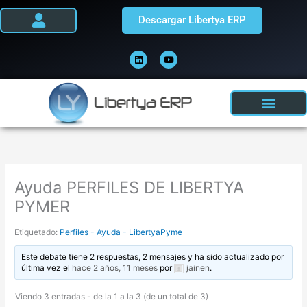
Ir
Descargar Libertya ERP
al
contenido
L
Y
i
o
n
u
k
t
e
u
d
b
i
e
n
Ayuda PERFILES DE LIBERTYA
PYMER
Etiquetado:
Perfiles - Ayuda - LibertyaPyme
Este debate tiene 2 respuestas, 2 mensajes y ha sido actualizado por
última vez el
hace 2 años, 11 meses
por
jainen
.
Viendo 3 entradas - de la 1 a la 3 (de un total de 3)