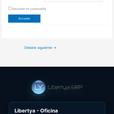
Recordar mi contraseña
Acceder
Debate siguiente
→
Libertya - Oficina