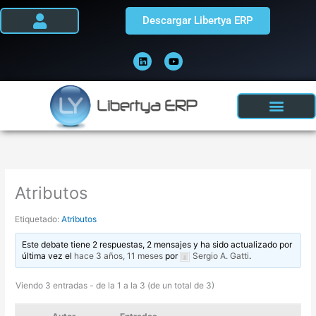
Ir
Descargar Libertya ERP
al
contenido
L
Y
i
o
n
u
k
t
e
u
d
b
i
e
n
Atributos
Etiquetado:
Atributos
Este debate tiene 2 respuestas, 2 mensajes y ha sido actualizado por
última vez el
hace 3 años, 11 meses
por
Sergio A. Gatti
.
Viendo 3 entradas - de la 1 a la 3 (de un total de 3)