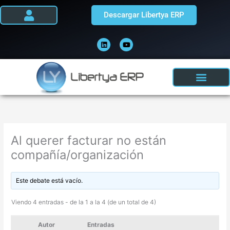
Ir
Descargar Libertya ERP
al
contenido
L
Y
i
o
n
u
k
t
e
u
d
b
i
e
n
Al querer facturar no están
compañía/organización
Este debate está vacío.
Viendo 4 entradas - de la 1 a la 4 (de un total de 4)
Autor
Entradas