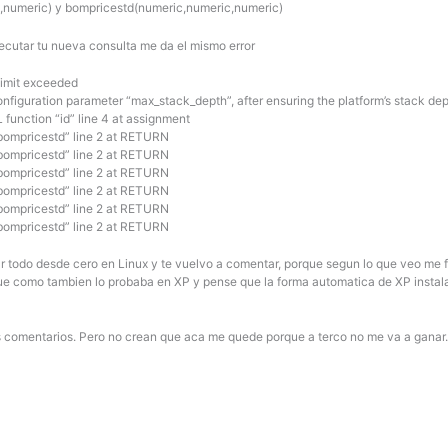
,numeric) y bompricestd(numeric,numeric,numeric)
ecutar tu nueva consulta me da el mismo error
limit exceeded
nfiguration parameter “max_stack_depth”, after ensuring the platform’s stack dept
unction “id” line 4 at assignment
bompricestd” line 2 at RETURN
bompricestd” line 2 at RETURN
bompricestd” line 2 at RETURN
bompricestd” line 2 at RETURN
bompricestd” line 2 at RETURN
bompricestd” line 2 at RETURN
ar todo desde cero en Linux y te vuelvo a comentar, porque segun lo que veo me 
e como tambien lo probaba en XP y pense que la forma automatica de XP instala
 comentarios. Pero no crean que aca me quede porque a terco no me va a ganar