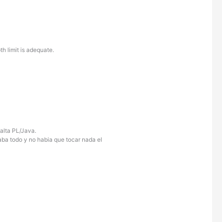
h limit is adequate.
falta PL/Java.
ba todo y no habia que tocar nada el
.