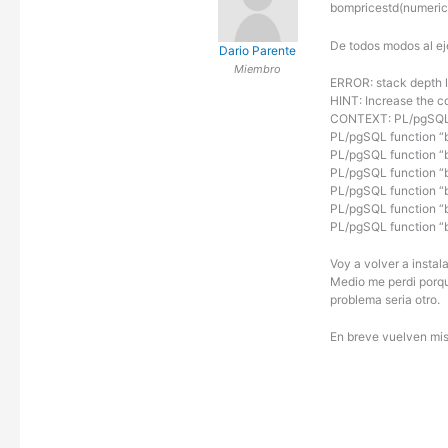
bompricestd(numeric
De todos modos al ej
Dario Parente
Miembro
ERROR: stack depth 
HINT: Increase the co
CONTEXT: PL/pgSQL f
PL/pgSQL function “
PL/pgSQL function “
PL/pgSQL function “
PL/pgSQL function “
PL/pgSQL function “
PL/pgSQL function “
Voy a volver a instal
Medio me perdi porqu
problema seria otro.
En breve vuelven mis