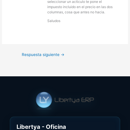
seleccionar un acticulo te pone el
impuesto incluido en el precio en las dos
columnas, cosa que antes no hacia.
Saludos
Respuesta siguiente
→
Libertya - Oficina