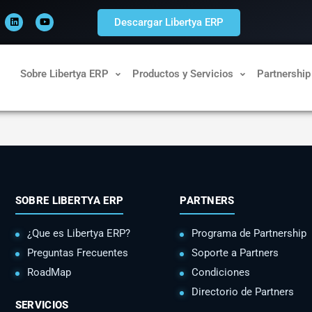
L
Y
i
o
Descargar Libertya ERP
n
u
k
t
e
u
d
b
i
e
n
Sobre Libertya ERP
Productos y Servicios
Partnership
SOBRE LIBERTYA ERP
PARTNERS
¿Que es Libertya ERP?
Programa de Partnership
Preguntas Frecuentes
Soporte a Partners
RoadMap
Condiciones
Directorio de Partners
SERVICIOS