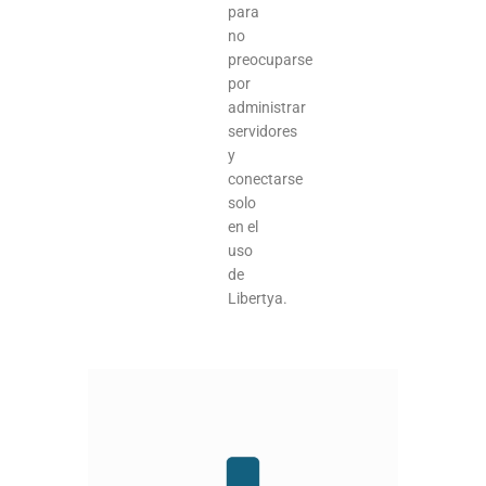
para
no
preocuparse
por
administrar
servidores
y
conectarse
solo
en el
uso
de
Libertya.