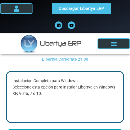
Ir
Descargar Libertya ERP
al
contenido
L
Y
i
o
n
u
k
t
e
u
d
b
i
e
n
Libertya Corporate 21.00
Instalación Completa para Windows
Seleccione esta opción para instalar Libertya en Windows
XP, Vista, 7 o 10.