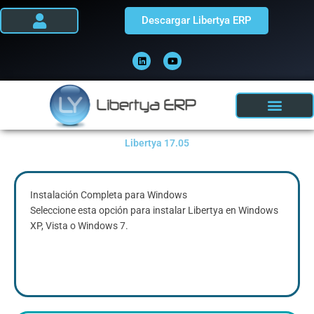
Ir
Descargar Libertya ERP
al
contenido
L
Y
i
o
n
u
k
t
e
u
d
b
i
e
n
Libertya 17.05
Instalación Completa para Windows
Seleccione esta opción para instalar Libertya en Windows
XP, Vista o Windows 7.