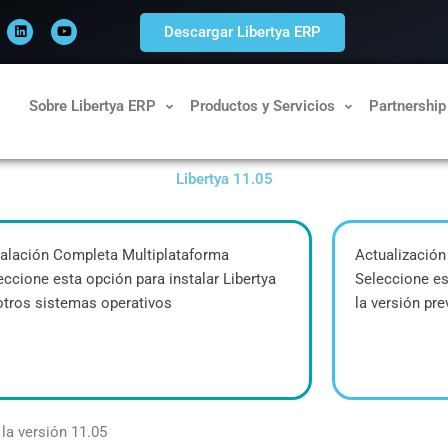
L
Y
i
o
Descargar Libertya ERP
n
u
k
t
e
u
d
b
i
e
n
Sobre Libertya ERP
Productos y Servicios
Partnership
Libertya 11.05
talación Completa Multiplataforma
Actualización
eccione esta opción para instalar Libertya
Seleccione es
otros sistemas operativos
la versión pre
la versión 11.05