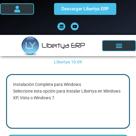
Ir
Descargar Libertya ERP
al
contenido
L
Y
i
o
n
u
k
t
e
u
d
b
i
e
n
Libertya 10.09
Instalación Completa para Windows
Seleccione esta opción para instalar Libertya en Windows
XP, Vista o Windows 7.