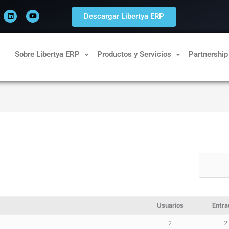
L
Y
i
o
Descargar Libertya ERP
n
u
k
t
e
u
d
b
i
e
n
Sobre Libertya ERP
Productos y Servicios
Partnership
Usuarios
Entra
2
2