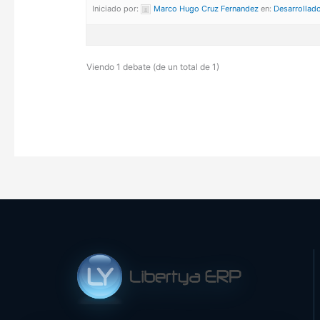
Iniciado por:
Marco Hugo Cruz Fernandez
en:
Desarrollad
Viendo 1 debate (de un total de 1)