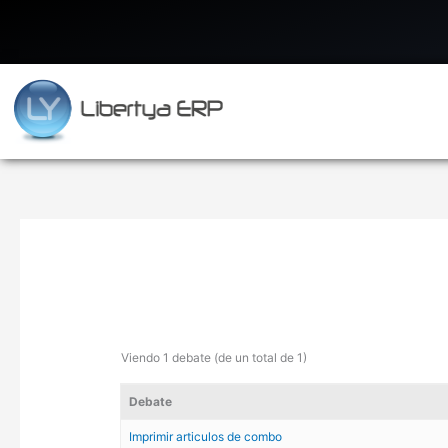
Ir
al
contenido
Viendo 1 debate (de un total de 1)
Debate
Imprimir articulos de combo