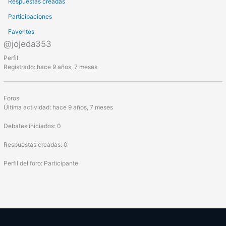
Respuestas creadas
Participaciones
Favoritos
@jojeda353
Perfil
Registrado: hace 9 años, 7 meses
Foros
Última actividad: hace 9 años, 7 meses
Debates iniciados: 0
Respuestas creadas: 0
Perfil del foro: Participante