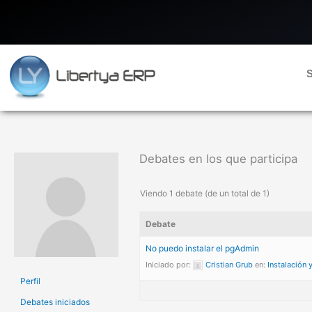
Ir
al
contenido
S
Debates en los que participa
Viendo 1 debate (de un total de 1)
Debate
No puedo instalar el pgAdmin
Iniciado por:
Cristian Grub
en:
Instalación 
Perfil
Debates iniciados