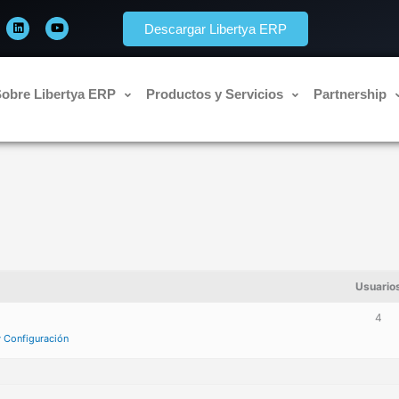
L
Y
i
o
Descargar Libertya ERP
n
u
k
t
e
u
d
b
i
e
n
obre Libertya ERP
Productos y Servicios
Partnership
Usuario
4
y Configuración