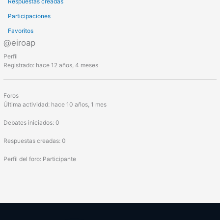
Respuestas creadas
Participaciones
Favoritos
@eiroap
Perfil
Registrado: hace 12 años, 4 meses
Foros
Última actividad: hace 10 años, 1 mes
Debates iniciados: 0
Respuestas creadas: 0
Perfil del foro: Participante