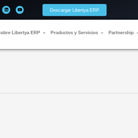
L
Y
i
o
Descargar Libertya ERP
n
u
k
t
e
u
d
b
i
e
n
obre Libertya ERP
Productos y Servicios
Partnership