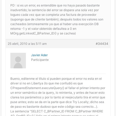
PD : si es un error, es entendible que no haya pasado bastante
inadvertido; la sentencia del error se dispara una sola vez por
logueo cada vez que se completa una factura de proveedor
(supongo que de cliente también); después todos los valores son
cacheados (erroneamente ya que al haber una execpción DB
retorna -1 y el valor obtenido defaultea a 0 en
MOrg.getLinkedC_BPartner_ID() y se cachea)
25 abril, 2010 a las 5:11 am
#34434
Javier Ader
Participante
Bueno, editenme el título si pueden porque el error no esta en el
driver si no en Libertya (lo que me confudió es que
CPreparedStatement.executeQuery() al fallar el primer intento por
un error semántico de la query, lo reintenta, y antes de hacer esto
clarea los parámetros y por lo tanto al reejecutarlo tira el error que
puse antes; esto se da en la parte que dice Try Locally; dicho sea
de paso es bastante dudoso que este código sea correcto…).
La sentencia “SELECT C_BPartner_ID FROM C_BPartner WHERE
AD_OrgBP_ID=? ” falla en el primer intento porque se setea el