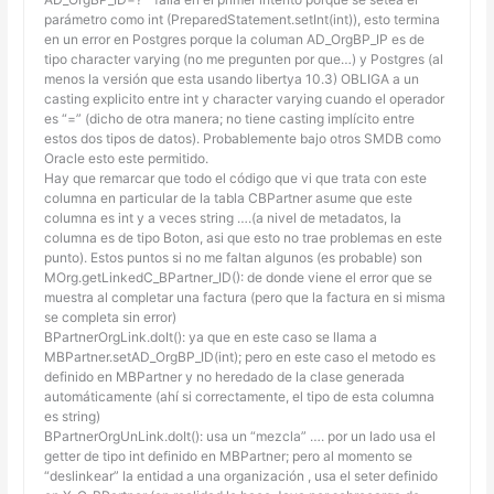
parámetro como int (PreparedStatement.setInt(int)), esto termina
en un error en Postgres porque la columan AD_OrgBP_IP es de
tipo character varying (no me pregunten por que…) y Postgres (al
menos la versión que esta usando libertya 10.3) OBLIGA a un
casting explicito entre int y character varying cuando el operador
es “=” (dicho de otra manera; no tiene casting implícito entre
estos dos tipos de datos). Probablemente bajo otros SMDB como
Oracle esto este permitido.
Hay que remarcar que todo el código que vi que trata con este
columna en particular de la tabla CBPartner asume que este
columna es int y a veces string ….(a nivel de metadatos, la
columna es de tipo Boton, asi que esto no trae problemas en este
punto). Estos puntos si no me faltan algunos (es probable) son
MOrg.getLinkedC_BPartner_ID(): de donde viene el error que se
muestra al completar una factura (pero que la factura en si misma
se completa sin error)
BPartnerOrgLink.doIt(): ya que en este caso se llama a
MBPartner.setAD_OrgBP_ID(int); pero en este caso el metodo es
definido en MBPartner y no heredado de la clase generada
automáticamente (ahí si correctamente, el tipo de esta columna
es string)
BPartnerOrgUnLink.doIt(): usa un “mezcla” …. por un lado usa el
getter de tipo int definido en MBPartner; pero al momento se
“deslinkear” la entidad a una organización , usa el seter definido