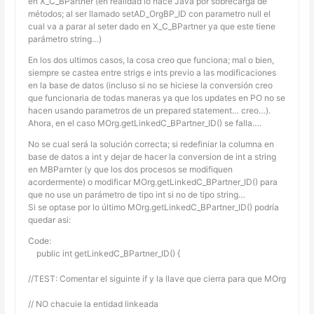
en X_C_BPartner (en realidad lo hace Java por sobrecarga de
métodos; al ser llamado setAD_OrgBP_ID con parametro null el
cual va a parar al seter dado en X_C_BPartner ya que este tiene
parámetro string…)
En los dos ultimos casos, la cosa creo que funciona; mal o bien,
siempre se castea entre strigs e ints previo a las modificaciones
en la base de datos (incluso si no se hiciese la conversión creo
que funcionaria de todas maneras ya que los updates en PO no se
hacen usando parametros de un prepared statement… creo…).
Ahora, en el caso MOrg.getLinkedC_BPartner_ID() se falla….
No se cual será la solución correcta; si redefiniar la columna en
base de datos a int y dejar de hacer la conversion de int a string
en MBParnter (y que los dos procesos se modifiquen
acordermente) o modificar MOrg.getLinkedC_BPartner_ID() para
que no use un parámetro de tipo int si no de tipo string…
Si se optase por lo último MOrg.getLinkedC_BPartner_ID() podría
quedar asi:
Code:
    public int getLinkedC_BPartner_ID() {
//TEST: Comentar el siguinte if y la llave que cierra para que MOrg
// NO chacuie la entidad linkeada