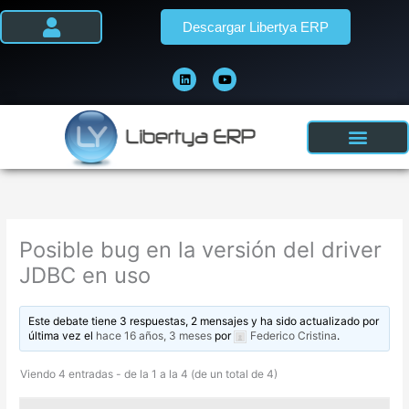
Ir
Descargar Libertya ERP
al
contenido
L
Y
i
o
n
u
k
t
e
u
d
b
i
e
n
Posible bug en la versión del driver
JDBC en uso
Este debate tiene 3 respuestas, 2 mensajes y ha sido actualizado por
última vez el
hace 16 años, 3 meses
por
Federico Cristina
.
Viendo 4 entradas - de la 1 a la 4 (de un total de 4)