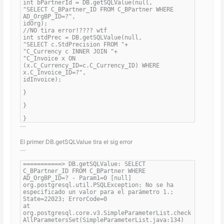
int bPartnerId = DB.getSQLValue(null,
"SELECT C_BPartner_ID FROM C_BPartner WHERE
AD_OrgBP_ID=?",
idOrg);
//NO tira error!???? wtf
int stdPrec = DB.getSQLValue(null,
"SELECT c.StdPrecision FROM "+
"C_Currency c INNER JOIN "+
"C_Invoice x ON
(x.C_Currency_ID=c.C_Currency_ID) WHERE
x.C_Invoice_ID=?",
idInvoice);
}
}
}
El primer DB.getSQLValue tira el sig error
===========> DB.getSQLValue: SELECT
C_BPartner_ID FROM C_BPartner WHERE
AD_OrgBP_ID=? - Param1=0 [null]
org.postgresql.util.PSQLException: No se ha
especificado un valor para el parámetro 1.;
State=22023; ErrorCode=0
at
org.postgresql.core.v3.SimpleParameterList.check
AllParametersSet(SimpleParameterList.java:134)