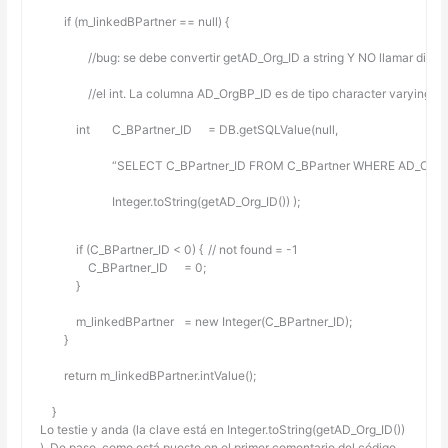
        if (m_linkedBPartner == null) {
        	//bug: se debe convertir getAD_Org_ID a string Y NO llamar di
        	//el int. La columna AD_OrgBP_ID es de tipo character varying N
            int	C_BPartner_ID	= DB.getSQLValue(null,
            		“SELECT C_BPartner_ID FROM C_BPartner WHERE AD_Org
            		Integer.toString(getAD_Org_ID()) );
            if (C_BPartner_ID < 0) {	// not found = -1

                C_BPartner_ID	= 0;

            }

            m_linkedBPartner	= new Integer(C_BPartner_ID);

        }

        return m_linkedBPartner.intValue();

Lo testie y anda (la clave está en Integer.toString(getAD_Org_ID())
). De paso, como está puesto en el primer comentario del código,