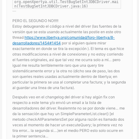
org.openXpertya.util.TestBugSetIntJDBCDriver.mai
n(TestBugSetIntJDBCDriver.java:16)
PERO EL SEGUNDO NO!!!!!
Estoy debugeando el código a nivel del driver (las fuentes de la
versión que se esta usando actualmente las postie en este otro
thread
https://www.libertya.org/comunidad/foro-libertya/8-
desarrolladores/1454#1454
por si alguien quiere mirar
exactamente en donde se tira la excepción ). El tema es que hice
otras modificaciones a nivel de conexiones y no estoy corriendo
el fuentes originales, así que tal vez me ocurra solo a mi… pero
igual me resulta terriblemente raro que una query tire
sistemáticamente error y la otra no (dicho sea de paso, las dos
son queries reales usadas actualmente dentro de libertya; en
particular la primera se usa al completar una factura; y la segunda
al guardar una linea de una factura).
Después veo en el changelog del driver si hay algún fix con
respecto a este tema y/o envió un email a la lista de
desarrolladores del driver. Realemnte no se por donde viene… me
da la sensación que hay un SimpleParameterList.clear() [el
metodo checkAllParametersSet por alguna razón es llamado dos
veces al momento de hacer un executeQuery; la primera vez no
tira error… la segunda si….)en el medio PERO esto solo ocurre en
la primer sentencia…