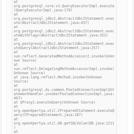
at
org.postgresql.core.v3.QueryExecutorImpl.execute
(QueryExecutorImpl.java:179)
at
org.postgresql.jdbc2.AbstractJdbc2Statement.exec
ute(AbstractJdbc2Statement.java:437)
at
org.postgresql.jdbc2.AbstractJdbc2Statement.exec
uteWithFlags(AbstractJdbc2Statement.java:353)
at
org.postgresql.jdbc2.AbstractJdbc2Statement.exec
uteQuery(AbstractJdbc2Statement.java:257)
at
sun.reflect.GeneratedMethodAccessor2.invoke(Unkn
own Source)
at
sun.reflect.DelegatingMethodAccessorImpl.invoke(
Unknown Source)
at java.lang.reflect.Method.invoke(Unknown
Source)
at
org.postgresql.ds.common.PooledConnectionImpl$St
atementHandler.invoke(PooledConnectionImpl.java:
467)
at $Proxy1.executeQuery(Unknown Source)
at
org.openXpertya.util.CPreparedStatement.executeQ
uery(CPreparedStatement.java:187)
at
org.openXpertya.util.DB.getSQLValue(DB.java:1211
)
at