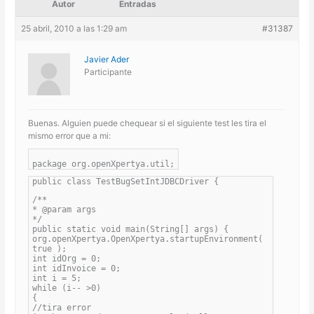
Autor
Entradas
25 abril, 2010 a las 1:29 am
#31387
Javier Ader
Participante
Buenas. Alguien puede chequear si el siguiente test les tira el
mismo error que a mi:
package org.openXpertya.util;
public class TestBugSetIntJDBCDriver {
/**
* @param args
*/
public static void main(String[] args) {
org.openXpertya.OpenXpertya.startupEnvironment(
true );
int idOrg = 0;
int idInvoice = 0;
int i = 5;
while (i-- >0)
{
//tira error