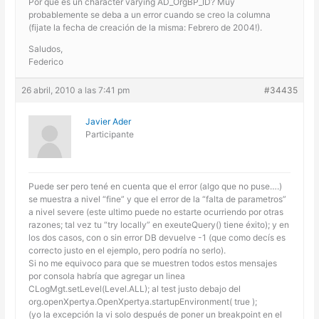
Por qué es un character varying AD_OrgBP_ID? Muy
probablemente se deba a un error cuando se creo la columna
(fijate la fecha de creación de la misma: Febrero de 2004!).
Saludos,
Federico
26 abril, 2010 a las 7:41 pm
#34435
Javier Ader
Participante
Puede ser pero tené en cuenta que el error (algo que no puse….)
se muestra a nivel “fine” y que el error de la “falta de parametros”
a nivel severe (este ultimo puede no estarte ocurriendo por otras
razones; tal vez tu “try locally” en exeuteQuery() tiene éxito); y en
los dos casos, con o sin error DB devuelve -1 (que como decís es
correcto justo en el ejemplo, pero podría no serlo).
Si no me equivoco para que se muestren todos estos mensajes
por consola habría que agregar un linea
CLogMgt.setLevel(Level.ALL); al test justo debajo del
org.openXpertya.OpenXpertya.startupEnvironment( true );
(yo la excepción la vi solo después de poner un breakpoint en el