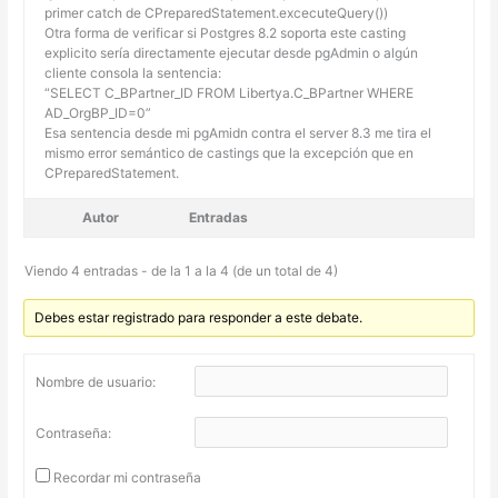
primer catch de CPreparedStatement.excecuteQuery())
Otra forma de verificar si Postgres 8.2 soporta este casting
explicito sería directamente ejecutar desde pgAdmin o algún
cliente consola la sentencia:
“SELECT C_BPartner_ID FROM Libertya.C_BPartner WHERE
AD_OrgBP_ID=0”
Esa sentencia desde mi pgAmidn contra el server 8.3 me tira el
mismo error semántico de castings que la excepción que en
CPreparedStatement.
Autor
Entradas
Viendo 4 entradas - de la 1 a la 4 (de un total de 4)
Debes estar registrado para responder a este debate.
Nombre de usuario:
Contraseña:
Recordar mi contraseña