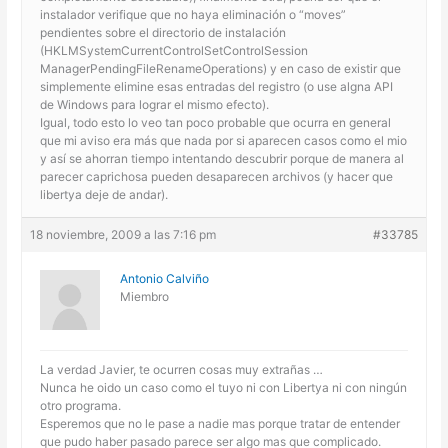
instalador verifique que no haya eliminación o “moves”
pendientes sobre el directorio de instalación
(HKLMSystemCurrentControlSetControlSession
ManagerPendingFileRenameOperations) y en caso de existir que
simplemente elimine esas entradas del registro (o use algna API
de Windows para lograr el mismo efecto).
Igual, todo esto lo veo tan poco probable que ocurra en general
que mi aviso era más que nada por si aparecen casos como el mio
y así se ahorran tiempo intentando descubrir porque de manera al
parecer caprichosa pueden desaparecen archivos (y hacer que
libertya deje de andar).
18 noviembre, 2009 a las 7:16 pm
#33785
Antonio Calviño
Miembro
La verdad Javier, te ocurren cosas muy extrañas …
Nunca he oido un caso como el tuyo ni con Libertya ni con ningún
otro programa.
Esperemos que no le pase a nadie mas porque tratar de entender
que pudo haber pasado parece ser algo mas que complicado.