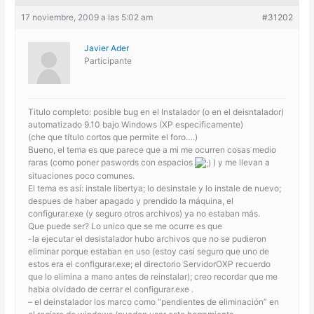
17 noviembre, 2009 a las 5:02 am
#31202
Javier Ader
Participante
Titulo completo: posible bug en el Instalador (o en el deisntalador)
automatizado 9.10 bajo Windows (XP especificamente)
(che que título cortos que permite el foro….)
Bueno, el tema es que parece que a mi me ocurren cosas medio
raras (como poner paswords con espacios
) y me llevan a
situaciones poco comunes.
El tema es así: instale libertya; lo desinstale y lo instale de nuevo;
despues de haber apagado y prendido la máquina, el
configurar.exe (y seguro otros archivos) ya no estaban más.
Que puede ser? Lo unico que se me ocurre es que
-la ejecutar el desistalador hubo archivos que no se pudieron
eliminar porque estaban en uso (estoy casi seguro que uno de
estos era el configurar.exe; el directorio ServidorOXP recuerdo
que lo elimina a mano antes de reinstalar); creo recordar que me
habia olvidado de cerrar el configurar.exe .
– el deinstalador los marco como “pendientes de eliminación” en