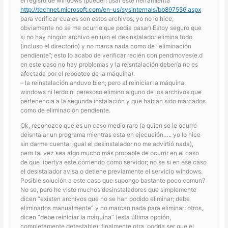
el regisro de windows (pueden usar este herramienta
http://technet.microsoft.com/en-us/sysinternals/bb897556.aspx
para verificar cuales son estos archivos; yo no lo hice,
obviamente no se me ocurrio que podia pasar).Estoy seguro que
si no hay ningún archivo en uso el desinstalador elimina todo
(incluso el directorio) y no marca nada como de “eliminación
pendiente”; esto lo acabo de verificar recién con pendmoves(e.d
en este caso no hay problemas y la reisntalación debería no es
afectada por el rebooteo de la máquina).
– la reinstalación anduvo bien; pero al reiniciar la máquina,
windows ni lerdo ni peresoso elimino alguno de los archivos que
pertenencia a la segunda instalación y que habian sido marcados
como de eliminación pendiente.
Ok, reconozco que es un caso medio raro (a quien se le ocurre
deisntalar un programa mientras esta en ejecución….. yo lo hice
sin darme cuenta; igual el desinstalador no me advirtió nada),
pero tal vez sea algo mucho más probable de ocurrir en el caso
de que libertya este corriendo como servidor; no se si en ese caso
el desistalador avisa o detiene previamente el servicio windows.
Posible solución a este caso que supongo bastante poco comun?
No se, pero he visto muchos desinstaladores que simplemente
dicen “existen archivos que no se han podido eliminar; debe
eliminarlos manualmente” y no marcan nada para eliminar; otros,
dicen “debe reiniciar la máquina” (esta última opción,
completamente detestable); finalmente otra, podria ser que el