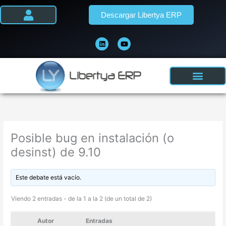
Ir
Descargar Libertya ERP
al
contenido
L
Y
i
o
n
u
k
t
e
u
d
b
i
e
n
Posible bug en instalación (o
desinst) de 9.10
Este debate está vacío.
Viendo 2 entradas - de la 1 a la 2 (de un total de 2)
Autor
Entradas