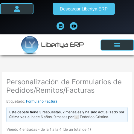
Ir
Descargar Libertya ERP
al
contenido
L
Y
i
o
n
u
k
t
e
u
d
b
i
e
n
Personalización de Formularios de
Pedidos/Remitos/Facturas
Etiquetado:
Formulario Factura
Este debate tiene 3 respuestas, 2 mensajes y ha sido actualizado por
última vez el
hace 6 años, 9 meses
por
Federico Cristina
.
Viendo 4 entradas - de la 1 a la 4 (de un total de 4)