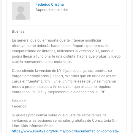
Federico Cristina
Superadministrador
Buenas,
En general cualquier reporte que te interese modificiar
efectivamente deberás hacerlo con iReports (por temas de
compatibilidad de librerías, utilizamos la versión 2.0.1, aunque
podría llegar a funcionarte una distinta, habría que probar) y luego
subirlo nuevamente a los metadatos.
Dependiendo la versión de LY, fijate que algunos reportes se
cargan precompilados (.jasper), mientras que en otros casos se
carga el “fuente” (.jrxml). En el último release de LY se migraron
todos a precompilados a fin de evitar que el usuario requiera
contar con un JDK, y simplemente le alcance con la JRE.
Saludos!
Federico
Si querés profundizar sobre cualquiera de estos temas, te
invitamos a las sesiones semanales gratuitas de Consultoría On
Line. Más información en
https://www.libertya.org/forums/topic/documentacion-completa-