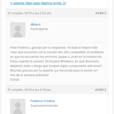
y-soporte-libre-para-libertya-pyme-3/
31 octubre, 2019 a las 2:53 am
#48912
dbravo
Participante
Hola Federico, gracias por tu respuesta. Ya bajé el ireport más
viejo que encontré con la versión del JDk compatible, el problema
es que no encuentro los archivos .jasper o .jrxml en la instalación.
Estoy usando la versión 18.06 para Windows. En qué directorio
deberían estar o tengo que instalar algún componente adicional?.
Muchas gracias por tu soporte (ya me anoté para la sesión on-
line de la semana próxima)!
Daniel
31 octubre, 2019 a las 4:18 pm
#48913
Federico Cristina
Superadministrador