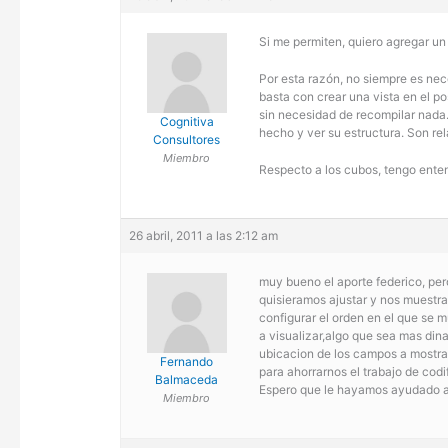
Si me permiten, quiero agregar un
Por esta razón, no siempre es nece
basta con crear una vista en el po
sin necesidad de recompilar nada.
Cognitiva
hecho y ver su estructura. Son r
Consultores
Miembro
Respecto a los cubos, tengo ente
26 abril, 2011 a las 2:12 am
muy bueno el aporte federico, per
quisieramos ajustar y nos muestra
configurar el orden en el que se 
a visualizar,algo que sea mas din
ubicacion de los campos a mostrar
Fernando
para ahorrarnos el trabajo de codi
Balmaceda
Espero que le hayamos ayudado a
Miembro