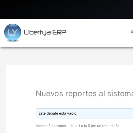
Ir
al
contenido
S
Nuevos reportes al sistem
Este debate está vacío.
Viendo 5 entradas - de la 1 a la 5 (de un total de 5)