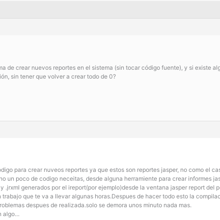
ma de crear nuevos reportes en el sistema (sin tocar código fuente), y si existe al
ón, sin tener que volver a crear todo de 0?
odigo para crear nuveos reportes ya que estos son reportes jasper, no como el c
 un poco de codigo neceitas, desde alguna herramiente para crear informes jasp
 y .jrxml generados por el ireport(por ejemplo)desde la ventana jasper report del
trabajo que te va a llevar algunas horas.Despues de hacer todo esto la compil
 problemas despues de realizada.solo se demora unos minuto nada mas.
n algo…