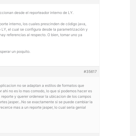
eccionan desde el reporteador interno de LY.
porte interno, los cuales prescinden de código java,
e LY, el cual se configura desde la parametrización y
hay referencias al respecto. O bien, tomar uno ya
sperar un poquito.
#35617
plicacion no se adaptan a estilos de formatos que
or ahi no es lo mas comodo, lo que si podemos hacer es
n reporte y querer ordenear la ubicacion de los campos
eportes jasper…No se exactamente si se puede cambiar la
cerce mas a un reporte jasper, lo cual seria genial