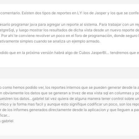
 comentario. Existen dos tipos de reportes en LY: los de Jasper y los que se conf
sario programar java para agregar un reporte al sistema. Para trabajar con un re
stgreSql, y luego mostrar los resultados de dicha vista desde un nuevo reporte d
 Por ahí te conviene revolver un poco en el foro de programación, donde seguro 
elativamente simples cuando se analiza un ejemplo armado.
ndido que en la próxima versión habrá algo de Cubos JasperBI… tendremos que e
o como hemos podido ver, los reportes internos que se pueden generar desde la a
n obviamente los datos que se generan a trvez de esa vista sql en columnas y p
muestren los datos…gabriel tal vez quiera de alguna manera tener control sobre u
amico y la forma mas facil y aunque esto signifique codificar un poco, son los r
 de los informes generados directamente desde la aplicacion y que lleguen a pare
ficar…
 gabriel