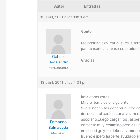
Autor
Entradas
13 abril, 2011 a las 11:51 am
Gente:
Me podrían explicar cual es la for
para pasarlo a la base de producci
Gabriel
Gracias
Bocalandro
Participante
13 abril, 2011 a las 4:31 pm
hola como estas!
Mira el tema es el siguiente
Si o si necesitas generar nuevo c
desde la aplicacion…una vez hecho
asociarlo.Luego cargar los .jasper
Fernando
comento muy resumido pero es un 
Balmaceda
en el codigo y no deberias tener
Miembro
Bueno espero haberte ayudado e