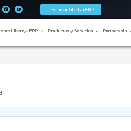
L
Y
i
o
Descargar Libertya ERP
n
u
k
t
e
u
d
b
i
e
n
obre Libertya ERP
Productos y Servicios
Partnership
a