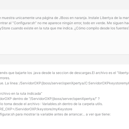
e muestra unicamente una página de JBoss en naranja. Instale Libertya de la ma
entrar al “Configurar.sh” no me aparece ningún error, todo en verde. Me siguen 
yStore cuando existe en la ruta que me indica. ¿Cómo compilo desde los fuentes
enés que bajarte los .java desde la seccion de descargas.El archivo es el “liber
rrores.
que. La linea: /ServidorOXP/jboss/server/openXpertya/C:ServidorOXPkeystoremyKe
archivo en la ruta indicada”
idorOXP dentro de “/ServidorOXP/jboss/server/openXpertya/” ?
 lo toma desde el archivo : Variables.sh dentro de la carpeta utils.
ORE_OXP=/ServidorOXP/keystore/myKeystore
igurar.sh para mostrar la variable antes de arrancar… a ver que tiene: