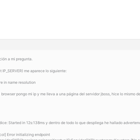
ción a mi pregunta.
et IP_SERVER) me aparece lo siguiente:
e in name resolution
i browser pongo mi ip y me lleva a una página del servidor jboss, hice lo mismo
ice: Started in 12s:138ms y dentro de todo lo que despliega he hallado adverten
] Error initializing endpoint