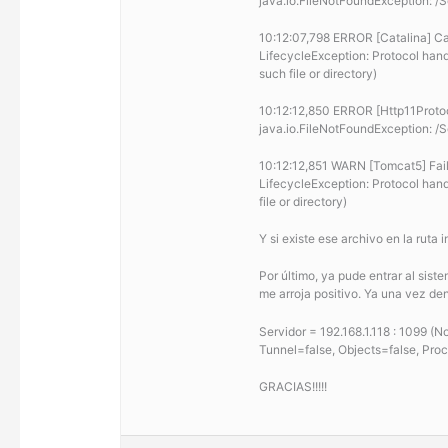
java.io.FileNotFoundException: /
10:12:07,798 ERROR [Catalina] Cat
LifecycleException: Protocol han
such file or directory)
10:12:12,850 ERROR [Http11Protoco
java.io.FileNotFoundException: /
10:12:12,851 WARN [Tomcat5] Fail
LifecycleException: Protocol han
file or directory)
Y si existe ese archivo en la ruta 
Por último, ya pude entrar al sist
me arroja positivo. Ya una vez de
Servidor = 192.168.1.118 : 1099 (N
Tunnel=false, Objects=false, Pro
GRACIAS!!!!!