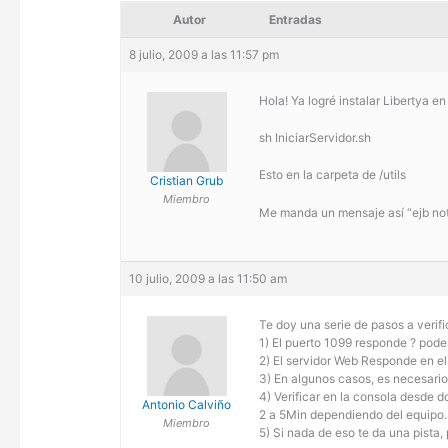
Autor
Entradas
8 julio, 2009 a las 11:57 pm
Hola! Ya logré instalar Libertya e
sh IniciarServidor.sh
Esto en la carpeta de /utils
Cristian Grub
Miembro
Me manda un mensaje así “ejb not 
10 julio, 2009 a las 11:50 am
Te doy una serie de pasos a verifi
1) El puerto 1099 responde ? podes
2) El servidor Web Responde en el
3) En algunos casos, es necesario 
4) Verificar en la consola desde 
Antonio Calviño
2 a 5Min dependiendo del equipo.
Miembro
5) Si nada de eso te da una pista,