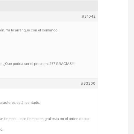
#31042
ción. Ya lo arranque con el comando:
o. ¿Qué podría ser el problema??? GRACIAS!!!!
#33300
caracteres está leantado.
un tiempo … ese tiempo en gral esta en el orden de los
do.