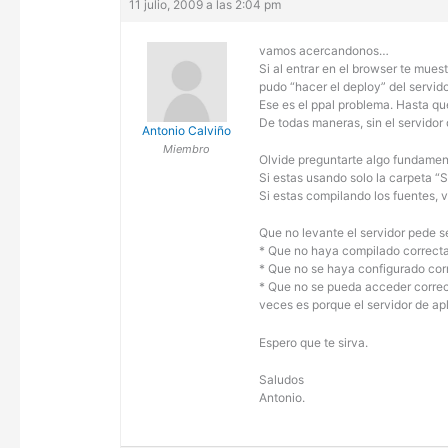
11 julio, 2009 a las 2:04 pm
vamos acercandonos…
Si al entrar en el browser te mues
pudo “hacer el deploy” del servido
Ese es el ppal problema. Hasta qu
De todas maneras, sin el servidor
Antonio Calviño
Miembro
Olvide preguntarte algo fundament
Si estas usando solo la carpeta “S
Si estas compilando los fuentes, v
Que no levante el servidor pede se
* Que no haya compilado correctam
* Que no se haya configurado cor
* Que no se pueda acceder correc
veces es porque el servidor de ap
Espero que te sirva.
Saludos
Antonio.