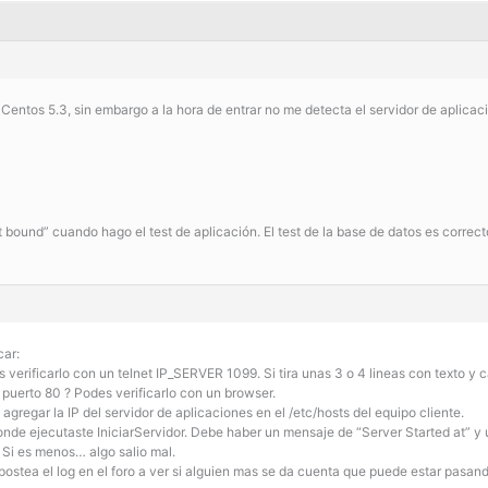
n Centos 5.3, sin embargo a la hora de entrar no me detecta el servidor de aplica
bound” cuando hago el test de aplicación. El test de la base de datos es correct
car:
 verificarlo con un telnet IP_SERVER 1099. Si tira unas 3 o 4 lineas con texto y 
 puerto 80 ? Podes verificarlo con un browser.
agregar la IP del servidor de aplicaciones en el /etc/hosts del equipo cliente.
donde ejecutaste IniciarServidor. Debe haber un mensaje de “Server Started at” y 
 Si es menos… algo salio mal.
 postea el log en el foro a ver si alguien mas se da cuenta que puede estar pasan