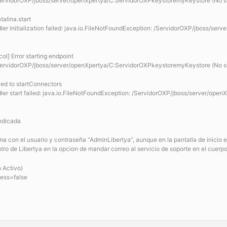
ServidorOXP/jboss/server/openXpertya/C:ServidorOXPkeystoremyKeystore (No suc
alina.start
dler initialization failed: java.io.FileNotFoundException: /ServidorOXP/jboss/
l] Error starting endpoint
ServidorOXP/jboss/server/openXpertya/C:ServidorOXPkeystoremyKeystore (No suc
ed to startConnectors
dler start failed: java.io.FileNotFoundException: /ServidorOXP/jboss/server/o
indicada
ema con el usuario y contraseña “AdminLibertya”, aunque en la pantalla de inicio e
ntro de Libertya en la opcion de mandar correo al servicio de soporte en el cuer
o Activo)
cess=false