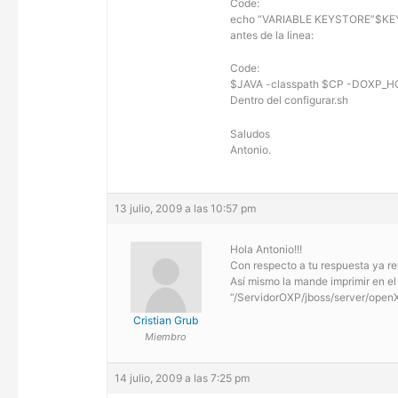
Code:
echo “VARIABLE KEYSTORE”$K
antes de la linea:
Code:
$JAVA -classpath $CP -DOXP_H
Dentro del configurar.sh
Saludos
Antonio.
13 julio, 2009 a las 10:57 pm
Hola Antonio!!!
Con respecto a tu respuesta ya re
Así mismo la mande imprimir en el 
“/ServidorOXP/jboss/server/openX
Cristian Grub
Miembro
14 julio, 2009 a las 7:25 pm