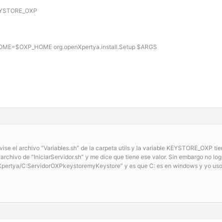
EYSTORE_OXP
OME=$OXP_HOME org.openXpertya.install.Setup $ARGS
vise el archivo “Variables.sh” de la carpeta utils y la variable KEYSTORE_OXP ti
archivo de “IniciarServidor.sh” y me dice que tiene ese valor. Sin embargo no log
pertya/C:ServidorOXPkeystoremyKeystore” y es que C: es en windows y yo uso C