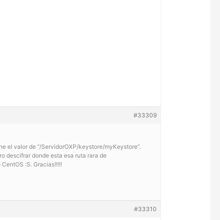
#33309
ene el valor de “/ServidorOXP/keystore/myKeystore”.
ro descifrar donde esta esa ruta rara de
entOS :S. Gracias!!!!!
#33310