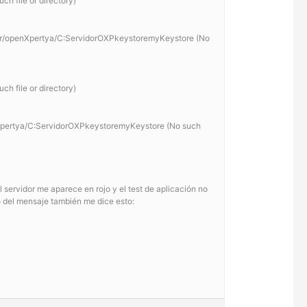
h file or directory)
server/openXpertya/C:ServidorOXPkeystoremyKeystore (No
h file or directory)
penXpertya/C:ServidorOXPkeystoremyKeystore (No such
l servidor me aparece en rojo y el test de aplicación no
po del mensaje también me dice esto: