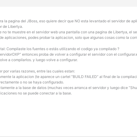
tra la pagina del JBoss, eso quiere decir que NO esta levantado el servidor de apl
r de Libertya.
e no te muestre en el servidor web una pantalla con una pagina de Libertya, el s
 de aplicaciones, podes probar la aplicacion, solo que algunas cosas como la con
al: Compilaste los fuentes o estás utilizando el codigo ya compilado ?
ervidorOXP” entonces proba de volver a configurar el servidor con el configurar.ex
olve a compilarlos. y luego volve a configurar.
r por varias razones, entre las cuales estan:
ente la aplicacion (te aparece un cartel “BUILD FAILED” al final de la compilac
rectamente o no se haya configurado.
tamente a la base de datos (muchas veces arranca el servidor y luego dice “Sh
licaciones no se puede conectar a la base.