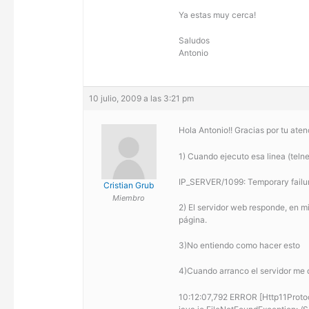
Ya estas muy cerca!
Saludos
Antonio
10 julio, 2009 a las 3:21 pm
Hola Antonio!! Gracias por tu aten
1) Cuando ejecuto esa linea (teln
IP_SERVER/1099: Temporary failur
Cristian Grub
Miembro
2) El servidor web responde, en m
página.
3)No entiendo como hacer esto
4)Cuando arranco el servidor me d
10:12:07,792 ERROR [Http11Protocol