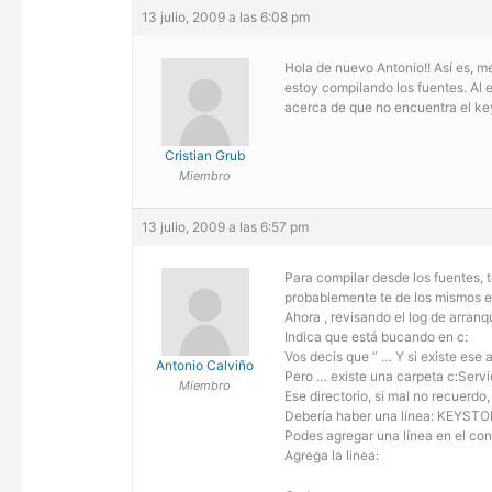
13 julio, 2009 a las 6:08 pm
Hola de nuevo Antonio!! Así es, m
estoy compilando los fuentes. Al 
acerca de que no encuentra el ke
Cristian Grub
Miembro
13 julio, 2009 a las 6:57 pm
Para compilar desde los fuentes, t
probablemente te de los mismos e
Ahora , revisando el log de arran
Indica que está bucando en c:
Vos decis que ” … Y si existe ese 
Antonio Calviño
Pero … existe una carpeta c:Serv
Miembro
Ese directorio, si mal no recuerdo,
Debería haber una línea: KEYST
Podes agregar una línea en el conf
Agrega la linea: