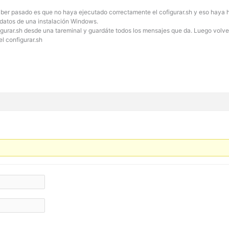
ber pasado es que no haya ejecutado correctamente el cofigurar.sh y eso haya h
 datos de una instalación Windows.
igurar.sh desde una tareminal y guardáte todos los mensajes que da. Luego volve a 
el configurar.sh