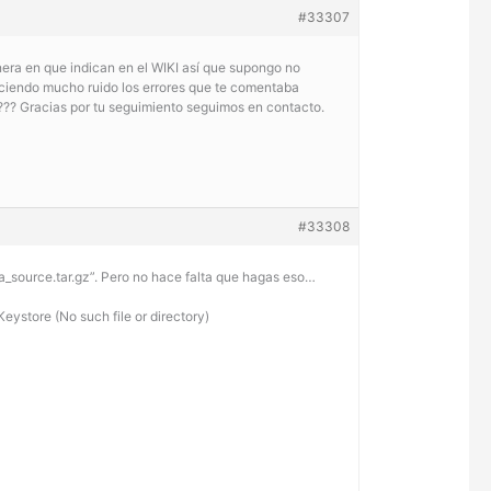
#33307
nera en que indican en el WIKI así que supongo no
haciendo mucho ruido los errores que te comentaba
??? Gracias por tu seguimiento seguimos en contacto.
#33308
tya_source.tar.gz”. Pero no hace falta que hagas eso…
ystore (No such file or directory)