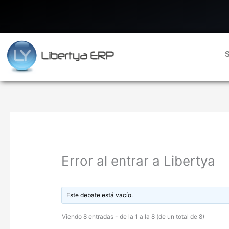
Ir
al
contenido
S
Error al entrar a Libertya
Este debate está vacío.
Viendo 8 entradas - de la 1 a la 8 (de un total de 8)