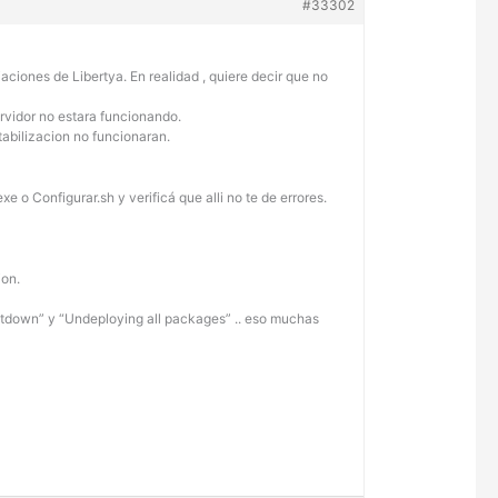
#33302
iaciones de Libertya. En realidad , quiere decir que no
ervidor no estara funcionando.
tabilizacion no funcionaran.
e o Configurar.sh y verificá que alli no te de errores.
ion.
utdown” y “Undeploying all packages” .. eso muchas