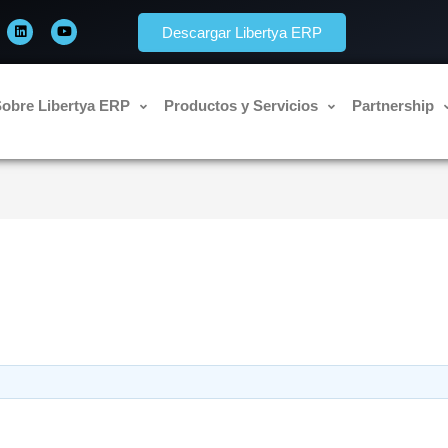
L
Y
i
o
Descargar Libertya ERP
n
u
k
t
e
u
d
b
i
e
n
obre Libertya ERP
Productos y Servicios
Partnership