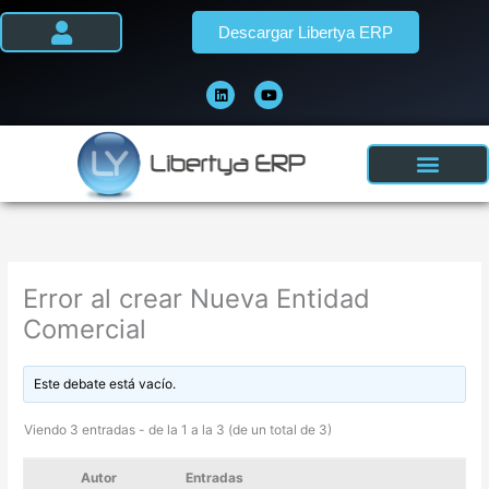
Ir
Descargar Libertya ERP
al
contenido
L
Y
i
o
n
u
k
t
e
u
d
b
i
e
n
Error al crear Nueva Entidad
Comercial
Este debate está vacío.
Viendo 3 entradas - de la 1 a la 3 (de un total de 3)
Autor
Entradas