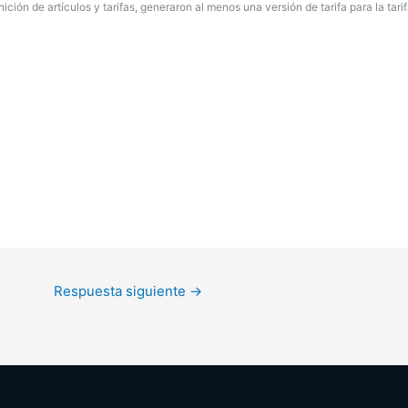
nición de artículos y tarifas, generaron al menos una versión de tarifa para la tar
Respuesta siguiente
→