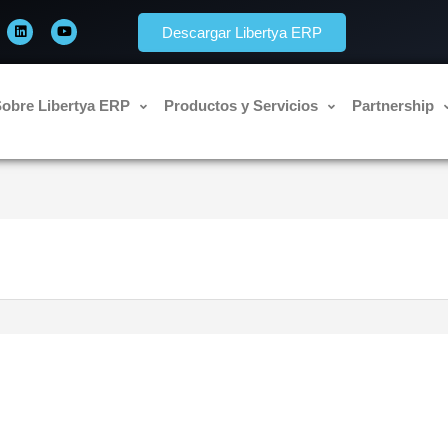
L
Y
i
o
Descargar Libertya ERP
n
u
k
t
e
u
d
b
i
e
n
obre Libertya ERP
Productos y Servicios
Partnership