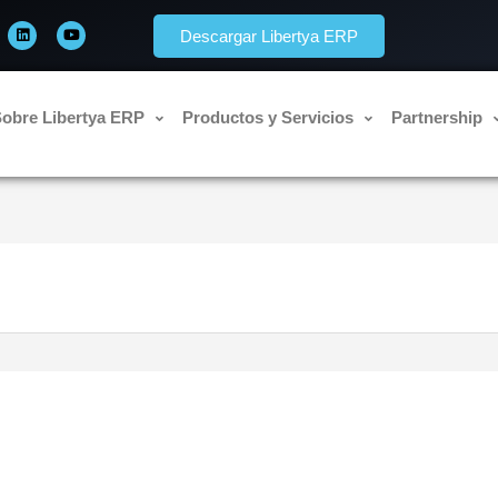
L
Y
i
o
Descargar Libertya ERP
n
u
k
t
e
u
d
b
i
e
n
obre Libertya ERP
Productos y Servicios
Partnership