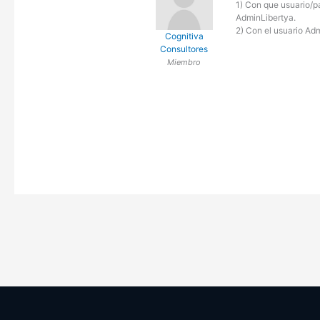
1) Con que usuario/p
AdminLibertya.
2) Con el usuario Ad
Cognitiva
Consultores
Miembro