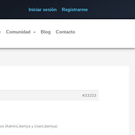
Iniciar sesión
Registrarme
Comunidad
Blog
Contacto
#33233
ados (AdminLibertya y UserLibertya).