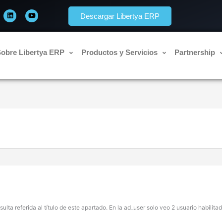
L
Y
i
o
Descargar Libertya ERP
n
u
k
t
e
u
d
b
i
e
n
obre Libertya ERP
Productos y Servicios
Partnership
ulta referida al título de este apartado. En la ad_user solo veo 2 usuario habilit