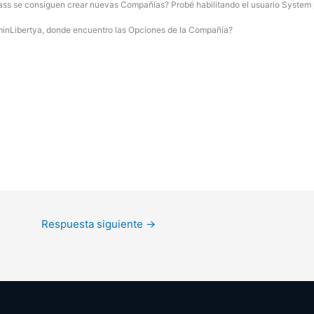
ass se consiguen crear nuevas Compañías? Probé habilitando el usuario System 
minLibertya, donde encuentro las Opciones de la Compañía?
Respuesta siguiente
→